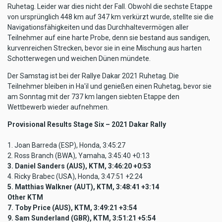
Ruhetag. Leider war dies nicht der Fall. Obwohl die sechste Etappe
von ursprünglich 448 km auf 347 km verkürzt wurde, stellte sie die
Navigationsfähigkeiten und das Durchhaltevermögen aller
Teilnehmer auf eine harte Probe, denn sie bestand aus sandigen,
kurvenreichen Strecken, bevor sie in eine Mischung aus harten
Schotterwegen und weichen Dünen mündete.
Der Samstag ist bei der Rallye Dakar 2021 Ruhetag. Die
Teilnehmer bleiben in Ha'il und genießen einen Ruhetag, bevor sie
am Sonntag mit der 737 km langen siebten Etappe den
Wettbewerb wieder aufnehmen.
Provisional Results Stage Six – 2021 Dakar Rally
1. Joan Barreda (ESP), Honda, 3:45:27
2. Ross Branch (BWA), Yamaha, 3:45:40 +0:13
3. Daniel Sanders (AUS), KTM, 3:46:20 +0:53
4. Ricky Brabec (USA), Honda, 3:47:51 +2:24
5. Matthias Walkner (AUT), KTM, 3:48:41 +3:14
Other KTM
7. Toby Price (AUS), KTM, 3:49:21 +3:54
9. Sam Sunderland (GBR), KTM, 3:51:21 +5:54