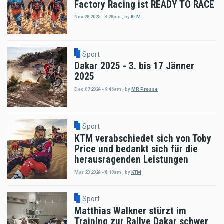
Factory Racing ist READY TO RACE
Nov 28 2025 - 8:28am
,
by
KTM
Sport
Dakar 2025 - 3. bis 17 Jänner
2025
Dec 07 2024 - 9:46am
,
by
MR Presse
Sport
KTM verabschiedet sich von Toby
Price und bedankt sich für die
herausragenden Leistungen
Mar 23 2024 - 8:10am
,
by
KTM
Sport
Matthias Walkner stürzt im
Training zur Rallye Dakar schwer