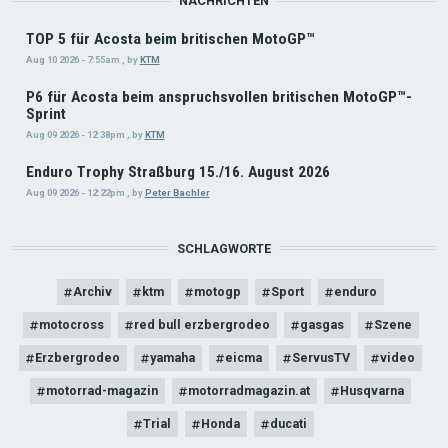
NACHRICHTEN
TOP 5 für Acosta beim britischen MotoGP™
Aug 10 2026 - 7:55am
,
by
KTM
P6 für Acosta beim anspruchsvollen britischen MotoGP™-
Sprint
Aug 09 2026 - 12:38pm
,
by
KTM
Enduro Trophy Straßburg 15./16. August 2026
Aug 09 2026 - 12:22pm
,
by
Peter Bachler
SCHLAGWORTE
Archiv
ktm
motogp
Sport
enduro
motocross
red bull erzbergrodeo
gasgas
Szene
Erzbergrodeo
yamaha
eicma
ServusTV
video
motorrad-magazin
motorradmagazin.at
Husqvarna
Trial
Honda
ducati