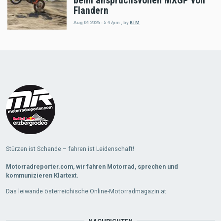
beim anspruchsvollen MXGP von
Flandern
Aug 04 2026 - 5:47pm
,
by
KTM
Load
More
Stürzen ist Schande – fahren ist Leidenschaft!
Motorradreporter.com, wir fahren Motorrad, sprechen und
kommunizieren Klartext.
Das leiwande österreichische Online-Motorradmagazin.at