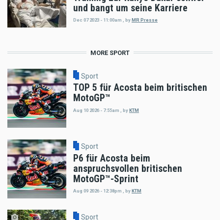
und bangt um seine Karriere
Dec 07 2023 - 11:00am
,
by
MR Presse
MORE SPORT
Sport
TOP 5 für Acosta beim britischen
MotoGP™
Aug 10 2026 - 7:55am
,
by
KTM
Sport
P6 für Acosta beim
anspruchsvollen britischen
MotoGP™-Sprint
Aug 09 2026 - 12:38pm
,
by
KTM
Sport