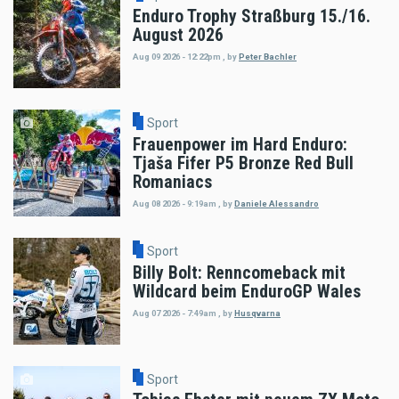
Enduro Trophy Straßburg 15./16.
August 2026
Aug 09 2026 - 12:22pm
,
by
Peter Bachler
Sport
Frauenpower im Hard Enduro:
Tjaša Fifer P5 Bronze Red Bull
Romaniacs
Aug 08 2026 - 9:19am
,
by
Daniele Alessandro
Sport
Billy Bolt: Renncomeback mit
Wildcard beim EnduroGP Wales
Aug 07 2026 - 7:49am
,
by
Husqvarna
Sport