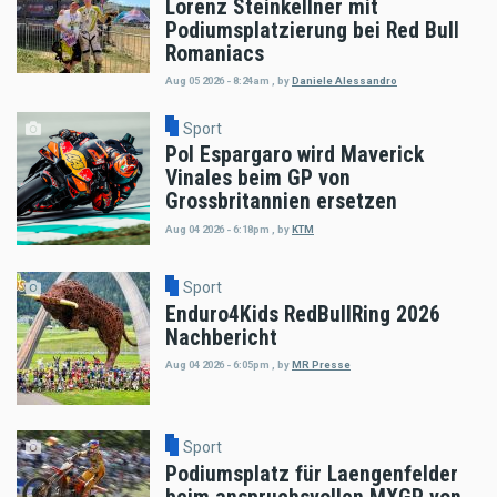
Lorenz Steinkellner mit
Podiumsplatzierung bei Red Bull
Romaniacs
Aug 05 2026 - 8:24am
,
by
Daniele Alessandro
Sport
Pol Espargaro wird Maverick
Vinales beim GP von
Grossbritannien ersetzen
Aug 04 2026 - 6:18pm
,
by
KTM
Sport
Enduro4Kids RedBullRing 2026
Nachbericht
Aug 04 2026 - 6:05pm
,
by
MR Presse
Sport
Podiumsplatz für Laengenfelder