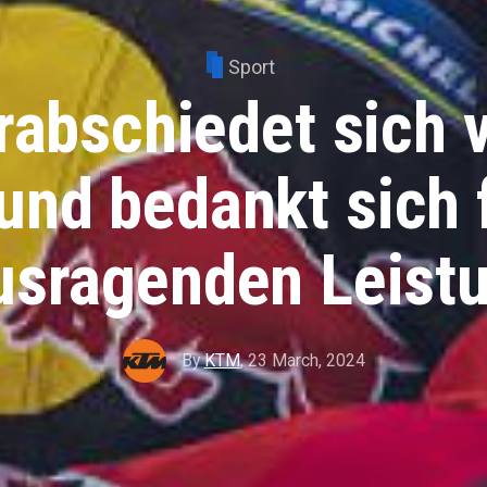
Sport
abschiedet sich 
und bedankt sich 
usragenden Leist
By
KTM
,
23 March, 2024