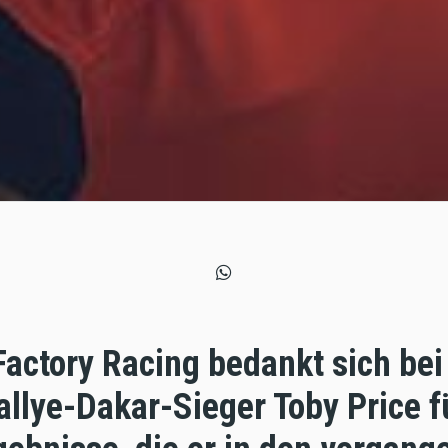
Factory Racing bedankt sich be
llye-Dakar-Sieger Toby Price fü