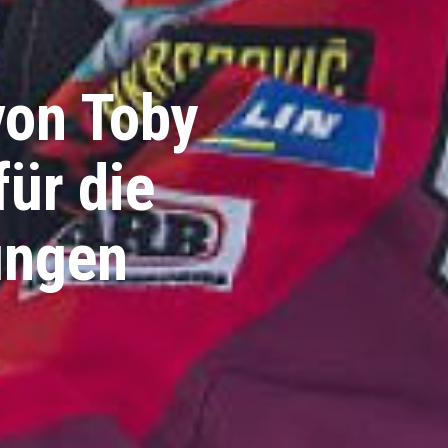
von Toby
für die
ungen