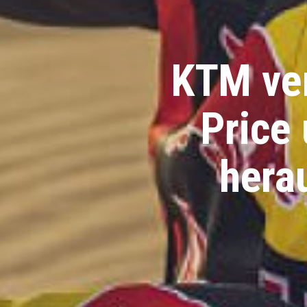
KTM ver
Price 
hera