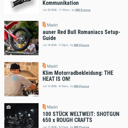
Kommunikation
Jul 23 2026 - 11:06am
,
by
MR Presse
Markt
auner Red Bull Romaniacs Setup-
Guide
Jul 18 2026 - 5:52pm
,
by
MR Presse
Markt
Klim Motorradbekleidung: THE
HEAT IS ON!
Jul 16 2026 - 8:52am
,
by
MR Presse
Markt
100 STÜCK WELTWEIT: SHOTGUN
650 x ROUGH CRAFTS
Jul 15 2026 - 8:51am
,
by
MR Presse