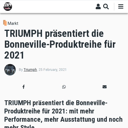
Skip
to
main
content
Markt
TRIUMPH präsentiert die
Bonneville-Produktreihe für
2021
By
Triumph
,
25 February, 2021
TRIUMPH präsentiert die Bonneville-
Produktreihe für 2021: mit mehr
Performance, mehr Ausstattung und noch
mehr Style.