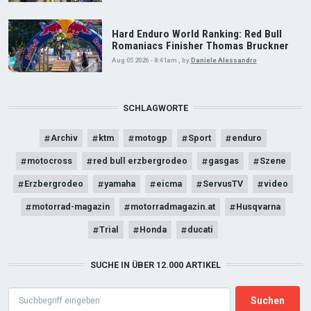
Hard Enduro World Ranking: Red Bull
Romaniacs Finisher Thomas Bruckner
Aug 05 2026 - 8:41am
,
by
Daniele Alessandro
SCHLAGWORTE
Archiv
ktm
motogp
Sport
enduro
motocross
red bull erzbergrodeo
gasgas
Szene
Erzbergrodeo
yamaha
eicma
ServusTV
video
motorrad-magazin
motorradmagazin.at
Husqvarna
Trial
Honda
ducati
SUCHE IN ÜBER 12.000 ARTIKEL
Search