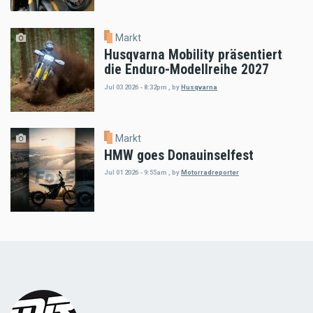
Markt
Husqvarna Mobility präsentiert
die Enduro-Modellreihe 2027
Jul 03 2026 - 8:32pm
,
by
Husqvarna
Markt
HMW goes Donauinselfest
Jul 01 2026 - 9:55am
,
by
Motorradreporter
Load
More