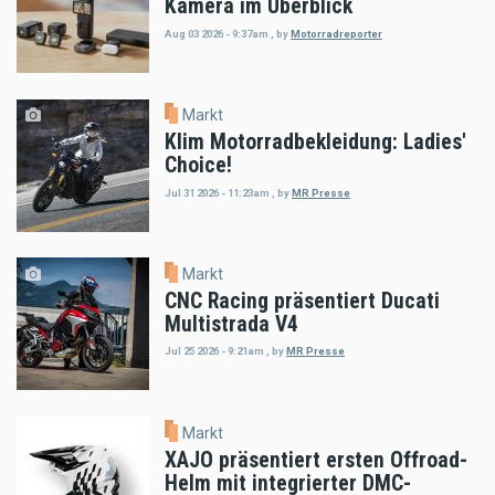
Kamera im Überblick
Aug 03 2026 - 9:37am
,
by
Motorradreporter
Markt
Klim Motorradbekleidung: Ladies'
Choice!
Jul 31 2026 - 11:23am
,
by
MR Presse
Markt
CNC Racing präsentiert Ducati
Multistrada V4
Jul 25 2026 - 9:21am
,
by
MR Presse
Markt
XAJO präsentiert ersten Offroad-
Helm mit integrierter DMC-