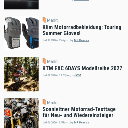
Markt
Klim Motorradbekleidung: Touring
Summer Gloves!
Jul 10 2026 - 2:47pm
,
by
MR Presse
Markt
KTM EXC 6DAYS Modellreihe 2027
Jul 09 2026 - 12:52pm
,
by
KTM
Markt
Sonnleitner Motorrad-Testtage
für Neu- und Wiedereinsteiger
Jul 06 2026 - 9:54am
,
by
MR Presse