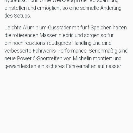
hydraulisch und ohne Werkzeug in der Vorspannung
einstellen und ermöglicht so eine schnelle Änderung
des Setups.
Leichte Aluminium-Gussräder mit fünf Speichen halten
die rotierenden Massen niedrig und sorgen so für
ein noch reaktionsfreudigeres Handling und eine
verbesserte Fahrwerks-Performance. Serienmäßig sind
neue Power 6-Sportreifen von Michelin montiert und
gewährleisten ein sicheres Fahrverhalten auf nasser
und trockener Straße. Die Daytona 660 verfügt über
zwei Vierkolben-Radialbremssättel, die mit leichten
310-mm-Bremsscheiben und Stahlflex-Bremsleitungen
kombiniert sind. Der ABS-Modulator von Continental
sorgt für exzellente Bremskraft und Bremsgefühl.
FAHRERORIENTIERTE TECHNOLOGIE
Die Daytona 660 ist mit zahlreichen Technologien