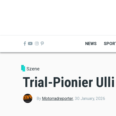
Skip
to
main
content
NEWS
SPOR
Szene
Trial-Pionier Ulli
By
Motorradreporter
,
30 January, 2026