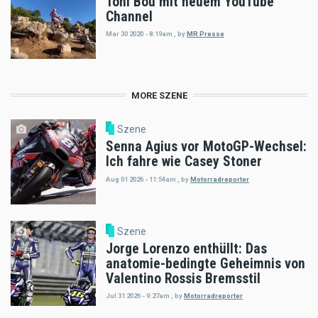
Toni Bou mit neuem YouTube
Channel
Mar 30 2020 - 8:19am
,
by
MR Presse
MORE SZENE
Szene
Senna Agius vor MotoGP-Wechsel:
Ich fahre wie Casey Stoner
Aug 01 2026 - 11:54am
,
by
Motorradreporter
Szene
Jorge Lorenzo enthüllt: Das
anatomie-bedingte Geheimnis von
Valentino Rossis Bremsstil
Jul 31 2026 - 9:27am
,
by
Motorradreporter