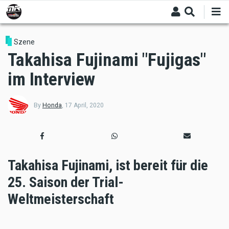
Skip
to
main
content
Szene
Takahisa Fujinami "Fujigas"
im Interview
By
Honda
,
17 April, 2020
Takahisa Fujinami, ist bereit für die
25. Saison der Trial-
Weltmeisterschaft