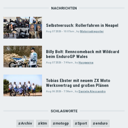
NACHRICHTEN
Selbstversuch: Rollerfahren in Neapel
Aug 07 2026 - 10:07am
,
by
Motorradreporter
Billy Bolt: Renncomeback mit Wildcard
beim EnduroGP Wales
Aug 07 2026 - 7:49am
,
by
Husqvarna
Tobias Ebster mit neuem ZX Moto
Werksvertrag und großen Plänen
Aug 06 2026 - 7:58am
,
by
Daniele Alessandro
SCHLAGWORTE
Archiv
ktm
motogp
Sport
enduro