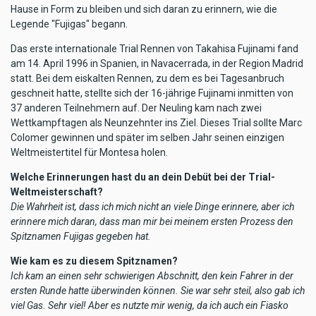
Hause in Form zu bleiben und sich daran zu erinnern, wie die
Legende "Fujigas" begann.
Das erste internationale Trial Rennen von Takahisa Fujinami fand
am 14. April 1996 in Spanien, in Navacerrada, in der Region Madrid
statt. Bei dem eiskalten Rennen, zu dem es bei Tagesanbruch
geschneit hatte, stellte sich der 16-jährige Fujinami inmitten von
37 anderen Teilnehmern auf. Der Neuling kam nach zwei
Wettkampftagen als Neunzehnter ins Ziel. Dieses Trial sollte Marc
Colomer gewinnen und später im selben Jahr seinen einzigen
Weltmeistertitel für Montesa holen.
Welche Erinnerungen hast du an dein Debüt bei der Trial-
Weltmeisterschaft?
Die Wahrheit ist, dass ich mich nicht an viele Dinge erinnere, aber ich
erinnere mich daran, dass man mir bei meinem ersten Prozess den
Spitznamen Fujigas gegeben hat.
Wie kam es zu diesem Spitznamen?
Ich kam an einen sehr schwierigen Abschnitt, den kein Fahrer in der
ersten Runde hatte überwinden können. Sie war sehr steil, also gab ich
viel Gas. Sehr viel! Aber es nutzte mir wenig, da ich auch ein Fiasko