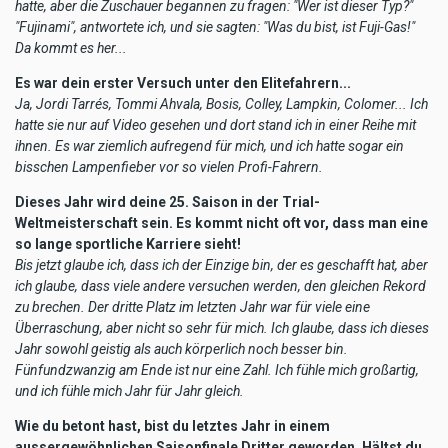
hatte, aber die Zuschauer begannen zu fragen: "Wer ist dieser Typ?"
"Fujinami", antwortete ich, und sie sagten: "Was du bist, ist Fuji-Gas!"
Da kommt es her...
Es war dein erster Versuch unter den Elitefahrern...
Ja, Jordi Tarrés, Tommi Ahvala, Bosis, Colley, Lampkin, Colomer... Ich
hatte sie nur auf Video gesehen und dort stand ich in einer Reihe mit
ihnen. Es war ziemlich aufregend für mich, und ich hatte sogar ein
bisschen Lampenfieber vor so vielen Profi-Fahrern.
Dieses Jahr wird deine 25. Saison in der Trial-
Weltmeisterschaft sein. Es kommt nicht oft vor, dass man eine
so lange sportliche Karriere sieht!
Bis jetzt glaube ich, dass ich der Einzige bin, der es geschafft hat, aber
ich glaube, dass viele andere versuchen werden, den gleichen Rekord
zu brechen. Der dritte Platz im letzten Jahr war für viele eine
Überraschung, aber nicht so sehr für mich. Ich glaube, dass ich dieses
Jahr sowohl geistig als auch körperlich noch besser bin.
Fünfundzwanzig am Ende ist nur eine Zahl. Ich fühle mich großartig,
und ich fühle mich Jahr für Jahr gleich.
Wie du betont hast, bist du letztes Jahr in einem
aussergewöhnlichen Saisonfinale Dritter geworden. Hältst du