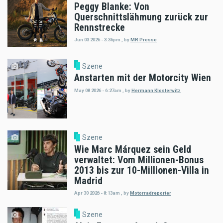
Peggy Blanke: Von
Querschnittslähmung zurück zur
Rennstrecke
Jun 03 2026 - 3:36pm
,
by
MR Presse
Szene
Anstarten mit der Motorcity Wien
May 08 2026 - 6:27am
,
by
Hermann Klosterwitz
Szene
Wie Marc Márquez sein Geld
verwaltet: Vom Millionen-Bonus
2013 bis zur 10-Millionen-Villa in
Madrid
Apr 30 2026 - 8:13am
,
by
Motorradreporter
Szene