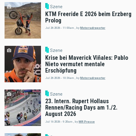
Szene
KTM Freeride E 2026 beim Erzberg
Prolog
Jul 26 2026 - 11:00am
,
by
Motorradreporter
Szene
Krise bei Maverick Viñales: Pablo
Nieto vermutet mentale
Erschöpfung
Jul 26 2026 - 10:36am
,
by
Motorradreporter
Szene
23. Intern. Rupert Hollaus
Rennen/Racing Days am 1./2.
August 2026
Jul 16 2026 - 9:20am
,
by
MR Presse