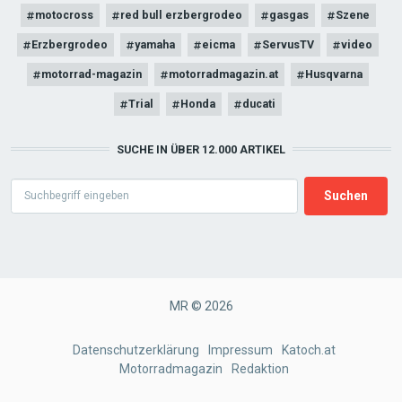
motocross
red bull erzbergrodeo
gasgas
Szene
Erzbergrodeo
yamaha
eicma
ServusTV
video
motorrad-magazin
motorradmagazin.at
Husqvarna
Trial
Honda
ducati
SUCHE IN ÜBER 12.000 ARTIKEL
Search
MR © 2026
FOOTER
Datenschutzerklärung
Impressum
Katoch.at
Motorradmagazin
Redaktion