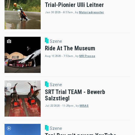
Trial-Pionier Ulli Leitner
Jan 30 2026 - 8:57am
,
by
Motorradreporter
Szene
Ride At The Museum
Aug 15 2020 - 7:53am
,
by
MR Presse
Szene
SRT Trial TEAM - Bewerb
Salzstiegl
Jul 22 2020 - 11:29pm
,
by
MRAS
Szene