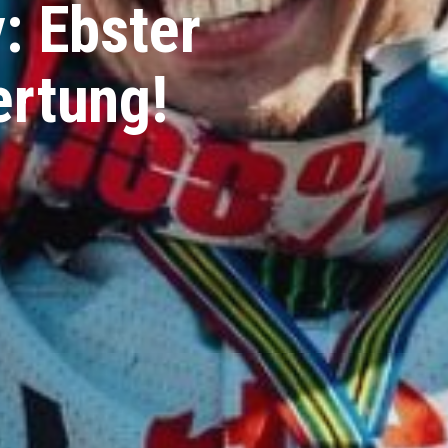
y: Ebster
ertung!