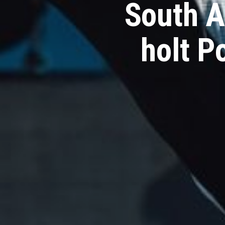
South Af
holt P