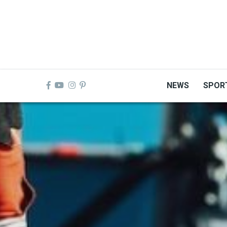
Skip
to
main
content
NEWS
SPOR