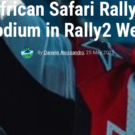
rican Safari Rall
odium in Rally2 W
By
Daniele Alessandro
,
25 May, 2025