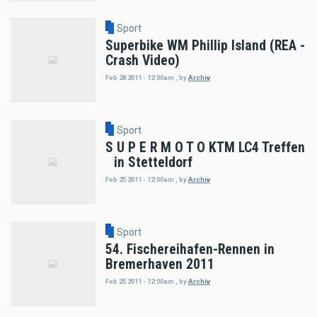
Sport
Superbike WM Phillip Island (REA -
Crash Video)
Feb 28 2011 - 12:00am
,
by
Archiv
Sport
S U P E R M O T O KTM LC4 Treffen
in Stetteldorf
Feb 25 2011 - 12:00am
,
by
Archiv
Sport
54. Fischereihafen-Rennen in
Bremerhaven 2011
Feb 25 2011 - 12:00am
,
by
Archiv