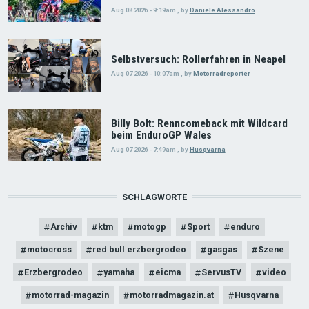
Aug 08 2026 - 9:19am
,
by
Daniele Alessandro
Selbstversuch: Rollerfahren in Neapel
Aug 07 2026 - 10:07am
,
by
Motorradreporter
Billy Bolt: Renncomeback mit Wildcard
beim EnduroGP Wales
Aug 07 2026 - 7:49am
,
by
Husqvarna
SCHLAGWORTE
Archiv
ktm
motogp
Sport
enduro
motocross
red bull erzbergrodeo
gasgas
Szene
Erzbergrodeo
yamaha
eicma
ServusTV
video
motorrad-magazin
motorradmagazin.at
Husqvarna