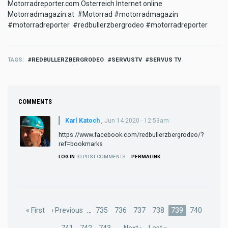
Motorradreporter.com Österreich Internet online
Motorradmagazin.at #Motorrad #motorradmagazin
#motorradreporter #redbullerzbergrodeo #motorradreporter
TAGS
REDBULLERZBERGRODEO
SERVUSTV
SERVUS TV
COMMENTS
Karl Katoch
,
Jun 14 2020 - 12:53am
https://www.facebook.com/redbullerzbergrodeo/?
ref=bookmarks
LOG IN
TO POST COMMENTS
PERMALINK
Pagination
First
« First
Previous
‹ Previous
…
Page
735
Page
736
Page
737
Page
738
Current
739
Page
740
page
page
page