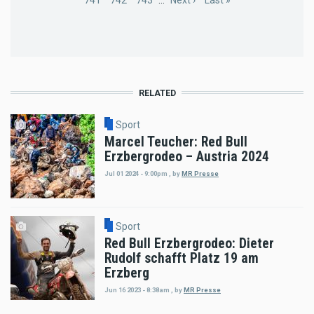
Page
741
Page
742
Page
743
…
Next
Next ›
Last
Last »
page
page
RELATED
Sport
Marcel Teucher: Red Bull
Erzbergrodeo – Austria 2024
Jul 01 2024 - 9:00pm
,
by
MR Presse
Sport
Red Bull Erzbergrodeo: Dieter
Rudolf schafft Platz 19 am
Erzberg
Jun 16 2023 - 8:38am
,
by
MR Presse