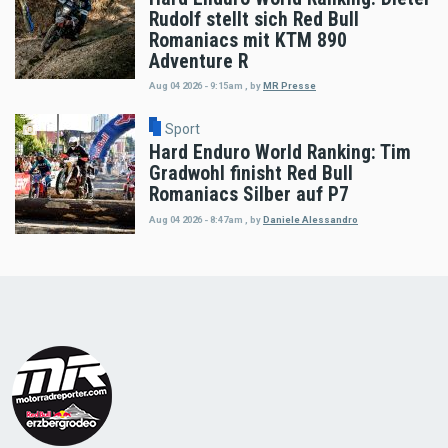
Rudolf stellt sich Red Bull
Romaniacs mit KTM 890
Adventure R
Aug 04 2026 - 9:15am
,
by
MR Presse
Sport
Hard Enduro World Ranking: Tim
Gradwohl finisht Red Bull
Romaniacs Silber auf P7
Aug 04 2026 - 8:47am
,
by
Daniele Alessandro
Load
More