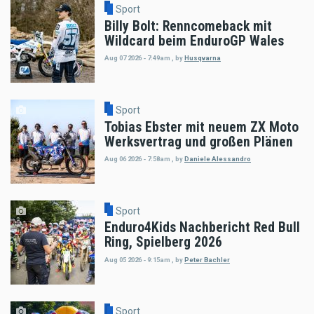
Sport
Billy Bolt: Renncomeback mit
Wildcard beim EnduroGP Wales
Aug 07 2026 - 7:49am
,
by
Husqvarna
Sport
Tobias Ebster mit neuem ZX Moto
Werksvertrag und großen Plänen
Aug 06 2026 - 7:58am
,
by
Daniele Alessandro
Sport
Enduro4Kids Nachbericht Red Bull
Ring, Spielberg 2026
Aug 05 2026 - 9:15am
,
by
Peter Bachler
Sport