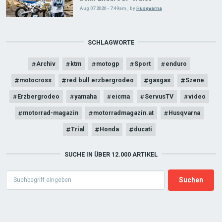
Aug 07 2026 - 7:49am
,
by
Husqvarna
SCHLAGWORTE
Archiv
ktm
motogp
Sport
enduro
motocross
red bull erzbergrodeo
gasgas
Szene
Erzbergrodeo
yamaha
eicma
ServusTV
video
motorrad-magazin
motorradmagazin.at
Husqvarna
Trial
Honda
ducati
SUCHE IN ÜBER 12.000 ARTIKEL
Search