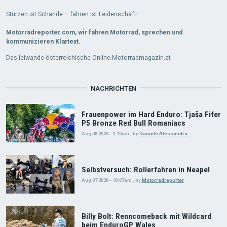
Stürzen ist Schande – fahren ist Leidenschaft!
Motorradreporter.com, wir fahren Motorrad, sprechen und
kommunizieren Klartext.
Das leiwande österreichische Online-Motorradmagazin.at
NACHRICHTEN
Frauenpower im Hard Enduro: Tjaša Fifer
P5 Bronze Red Bull Romaniacs
Aug 08 2026 - 9:19am
,
by
Daniele Alessandro
Selbstversuch: Rollerfahren in Neapel
Aug 07 2026 - 10:07am
,
by
Motorradreporter
Billy Bolt: Renncomeback mit Wildcard
beim EnduroGP Wales