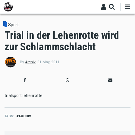
Skip
to
main
content
Sport
Trial in der Lehenrotte wird
zur Schlammschlacht
By
Archiv
,
31 May, 2011
trialsport lehenrotte
TAGS
ARCHIV