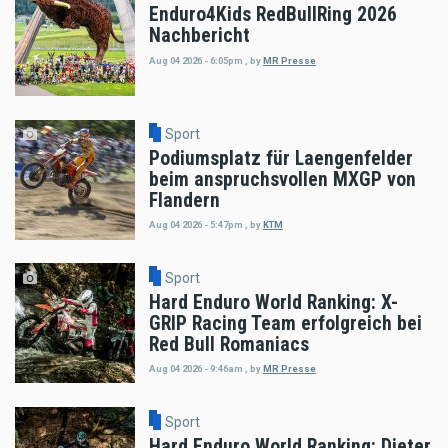
Enduro4Kids RedBullRing 2026
Nachbericht
Aug 04 2026 - 6:05pm
,
by
MR Presse
Sport
Podiumsplatz für Laengenfelder
beim anspruchsvollen MXGP von
Flandern
Aug 04 2026 - 5:47pm
,
by
KTM
Sport
Hard Enduro World Ranking: X-
GRIP Racing Team erfolgreich bei
Red Bull Romaniacs
Aug 04 2026 - 9:46am
,
by
MR Presse
Sport
Hard Enduro World Ranking: Dieter