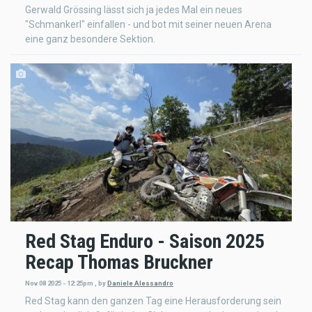
Gerwald Grössing lässt sich ja jedes Mal ein neues
"Schmankerl" einfallen - und bot mit seiner neuen Arena
eine ganz besondere Sektion.
Red Stag Enduro - Saison 2025
Recap Thomas Bruckner
Nov 08 2025 - 12:25pm
,
by
Daniele Alessandro
Red Stag kann den ganzen Tag eine Herausforderung sein