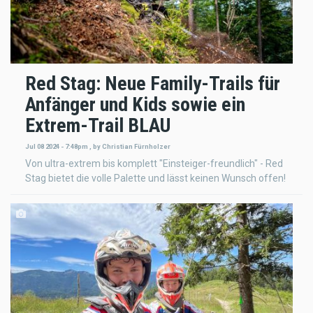
Red Stag: Neue Family-Trails für
Anfänger und Kids sowie ein
Extrem-Trail BLAU
Jul 08 2024 - 7:48pm
,
by
Christian Fürnholzer
Von ultra-extrem bis komplett "Einsteiger-freundlich" - Red
Stag bietet die volle Palette und lässt keinen Wunsch offen!