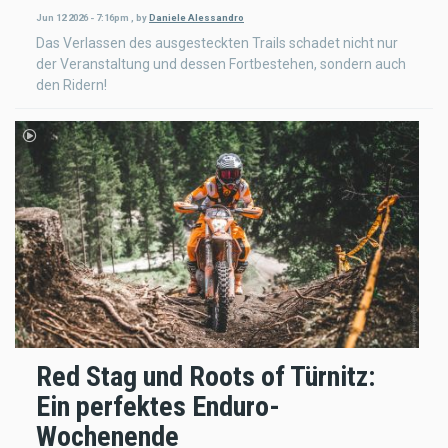
Jun 12 2026 - 7:16pm
,
by
Daniele Alessandro
Das Verlassen des ausgesteckten Trails schadet nicht nur
der Veranstaltung und dessen Fortbestehen, sondern auch
den Ridern!
Red Stag und Roots of Türnitz:
Ein perfektes Enduro-
Wochenende