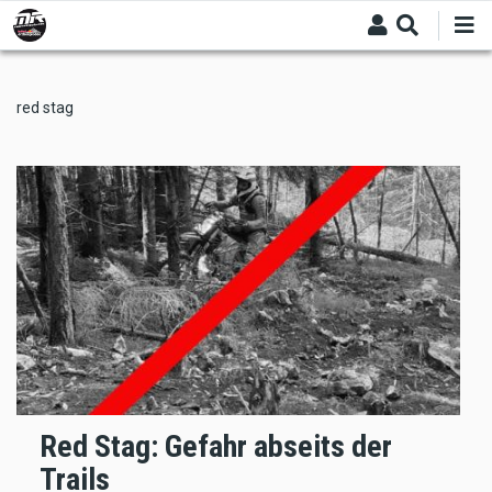
Skip
to
main
content
red stag
Red Stag: Gefahr abseits der
Trails