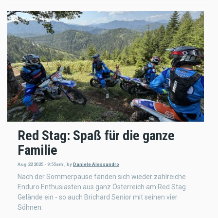
Red Stag: Spaß für die ganze
Familie
Aug 22 2025 - 9:55am
,
by
Daniele Alessandro
Nach der Sommerpause fanden sich wieder zahlreiche
Enduro Enthusiasten aus ganz Österreich am Red Stag
Gelände ein - so auch Brichard Senior mit seinen vier
Söhnen.