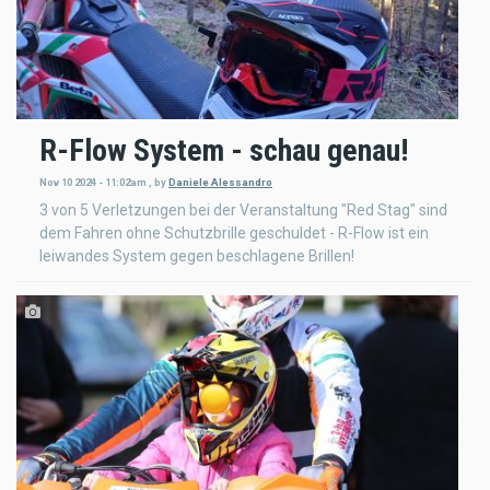
R-Flow System - schau genau!
Nov 10 2024 - 11:02am
,
by
Daniele Alessandro
3 von 5 Verletzungen bei der Veranstaltung "Red Stag" sind
dem Fahren ohne Schutzbrille geschuldet - R-Flow ist ein
leiwandes System gegen beschlagene Brillen!