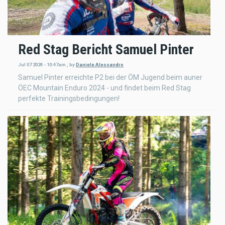
Red Stag Bericht Samuel Pinter
Jul 07 2024 - 10:47am
,
by
Daniele Alessandro
Samuel Pinter erreichte P2 bei der ÖM Jugend beim auner
ÖEC Mountain Enduro 2024 - und findet beim Red Stag
perfekte Trainingsbedingungen!