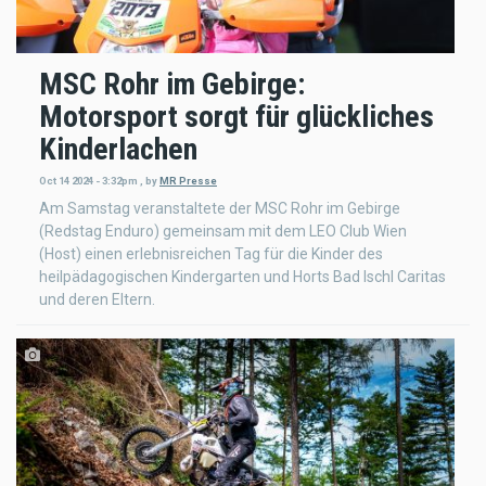
MSC Rohr im Gebirge:
Motorsport sorgt für glückliches
Kinderlachen
Oct 14 2024 - 3:32pm
,
by
MR Presse
Am Samstag veranstaltete der MSC Rohr im Gebirge
(Redstag Enduro) gemeinsam mit dem LEO Club Wien
(Host) einen erlebnisreichen Tag für die Kinder des
heilpädagogischen Kindergarten und Horts Bad Ischl Caritas
und deren Eltern.