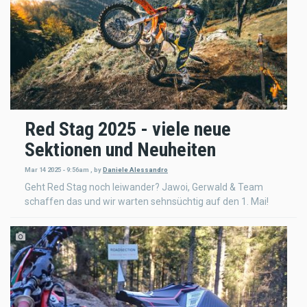
Red Stag 2025 - viele neue
Sektionen und Neuheiten
Mar 14 2025 - 9:56am
,
by
Daniele Alessandro
Geht Red Stag noch leiwander? Jawoi, Gerwald & Team
schaffen das und wir warten sehnsüchtig auf den 1. Mai!