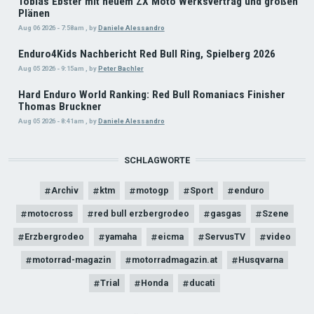
Tobias Ebster mit neuem ZX Moto Werksvertrag und großen
Plänen
Aug 06 2026 - 7:58am
,
by
Daniele Alessandro
Enduro4Kids Nachbericht Red Bull Ring, Spielberg 2026
Aug 05 2026 - 9:15am
,
by
Peter Bachler
Hard Enduro World Ranking: Red Bull Romaniacs Finisher
Thomas Bruckner
Aug 05 2026 - 8:41am
,
by
Daniele Alessandro
SCHLAGWORTE
Archiv
ktm
motogp
Sport
enduro
motocross
red bull erzbergrodeo
gasgas
Szene
Erzbergrodeo
yamaha
eicma
ServusTV
video
motorrad-magazin
motorradmagazin.at
Husqvarna
Trial
Honda
ducati