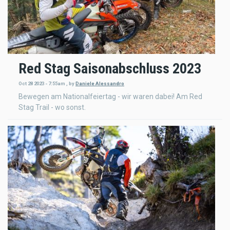
Red Stag Saisonabschluss 2023
Oct 28 2023 - 7:55am
,
by
Daniele Alessandro
Bewegen am Nationalfeiertag - wir waren dabei! Am Red
Stag Trail - wo sonst.