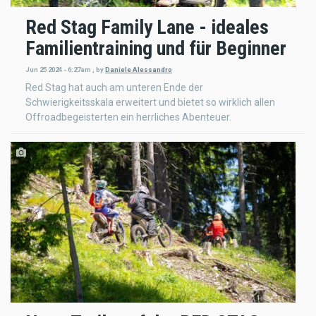
Red Stag Family Lane - ideales
Familientraining und für Beginner
Jun 25 2024 - 6:27am
,
by
Daniele Alessandro
Red Stag hat auch am unteren Ende der
Schwierigkeitsskala erweitert und bietet so wirklich allen
Offroadbegeisterten ein herrliches Abenteuer.