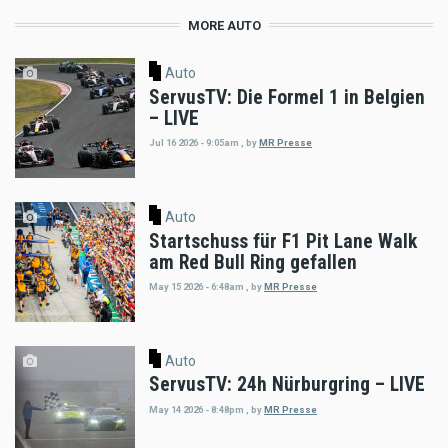
MORE AUTO
Auto
ServusTV: Die Formel 1 in Belgien
– LIVE
Jul 16 2026 - 9:05am
,
by
MR Presse
Auto
Startschuss für F1 Pit Lane Walk
am Red Bull Ring gefallen
May 15 2026 - 6:48am
,
by
MR Presse
Auto
ServusTV: 24h Nürburgring – LIVE
May 14 2026 - 8:48pm
,
by
MR Presse