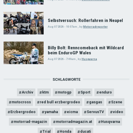
Selbstversuch: Rollerfahren in Neapel
Aug 07 2026 - 10:07am
,
by
Motorradreporter
Billy Bolt: Renncomeback mit Wildcard
beim EnduroGP Wales
Aug 07 2026 - 7:49am
,
by
Husqvarna
SCHLAGWORTE
Archiv
ktm
motogp
Sport
enduro
motocross
red bull erzbergrodeo
gasgas
Szene
Erzbergrodeo
yamaha
eicma
ServusTV
video
motorrad-magazin
motorradmagazin.at
Husqvarna
Trial
Honda
ducati