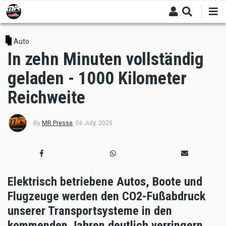
Skip
to
main
content
Auto
In zehn Minuten vollständig
geladen - 1000 Kilometer
Reichweite
By
MR Presse
,
06 July, 2025
Elektrisch betriebene Autos, Boote und
Flugzeuge werden den CO2-Fußabdruck
unserer Transportsysteme in den
kommenden Jahren deutlich verringern.