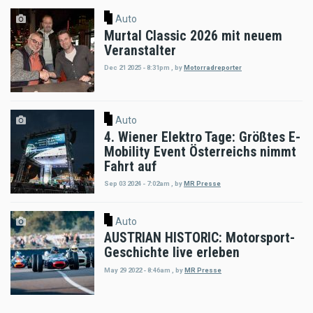
Auto
Murtal Classic 2026 mit neuem
Veranstalter
Dec 21 2025 - 8:31pm
,
by
Motorradreporter
Auto
4. Wiener Elektro Tage: Größtes E-
Mobility Event Österreichs nimmt
Fahrt auf
Sep 03 2024 - 7:02am
,
by
MR Presse
Auto
AUSTRIAN HISTORIC: Motorsport-
Geschichte live erleben
May 29 2022 - 8:46am
,
by
MR Presse