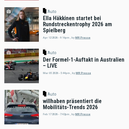
Auto
Ella Häkkinen startet bei
Rundstreckentrophy 2026 am
Spielberg
Apr 12 2026 - 9:16pm
,
by
MR Presse
Auto
Der Formel-1-Auftakt in Australien
– LIVE
Mar 05 2026 - 5:44pm
,
by
MR Presse
Auto
willhaben präsentiert die
Mobilitäts-Trends 2026
Feb 17 2026 - 7:42pm
,
by
MR Presse