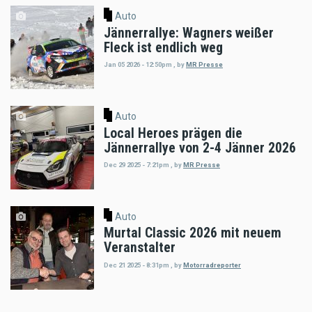
Auto
Jännerrallye: Wagners weißer
Fleck ist endlich weg
Jan 05 2026 - 12:50pm
,
by
MR Presse
Auto
Local Heroes prägen die
Jännerrallye von 2-4 Jänner 2026
Dec 29 2025 - 7:21pm
,
by
MR Presse
Auto
Murtal Classic 2026 mit neuem
Veranstalter
Dec 21 2025 - 8:31pm
,
by
Motorradreporter