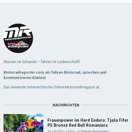
Load
More
Stürzen ist Schande – fahren ist Leidenschaft!
Motorradreporter.com, wir fahren Motorrad, sprechen und
kommunizieren Klartext.
Das leiwande österreichische Online-Motorradmagazin.at
NACHRICHTEN
Frauenpower im Hard Enduro: Tjaša Fifer
P5 Bronze Red Bull Romaniacs
Aug 08 2026 - 9:19am
,
by
Daniele Alessandro