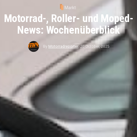
Markt
Motorrad-, Roller- und Moped-
News: Wochenüberblick
By
Motorradreporter
,
20 October, 2025