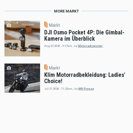
MORE MARKT
Markt
DJI Osmo Pocket 4P: Die Gimbal-
Kamera im Überblick
Aug 03 2026 - 9:37am
,
by
Motorradreporter
Markt
Klim Motorradbekleidung: Ladies'
Choice!
Jul 31 2026 - 11:23am
,
by
MR Presse
Markt
CNC Racing präsentiert Ducati
Multistrada V4
Jul 25 2026 - 9:21am
,
by
MR Presse