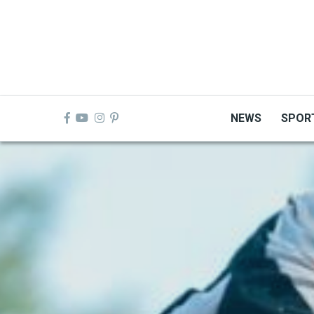
Skip
to
main
content
NEWS
SPOR