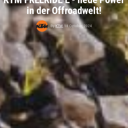
in der Offroadwelt!
By
KTM
,
18 October, 2024