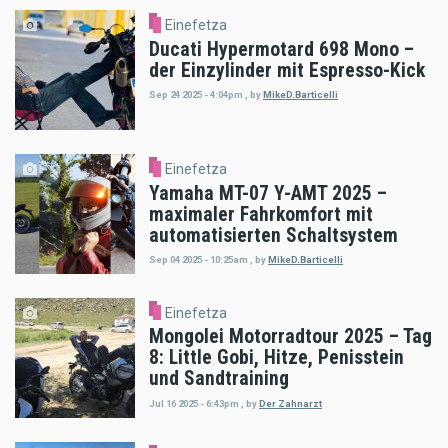
Einefetza
Ducati Hypermotard 698 Mono –
der Einzylinder mit Espresso-Kick
Sep 24 2025 - 4:04pm
,
by
MikeD.Barticelli
Einefetza
Yamaha MT-07 Y-AMT 2025 –
maximaler Fahrkomfort mit
automatisierten Schaltsystem
Sep 04 2025 - 10:25am
,
by
MikeD.Barticelli
Einefetza
Mongolei Motorradtour 2025 – Tag
8: Little Gobi, Hitze, Penisstein
und Sandtraining
Jul 16 2025 - 6:43pm
,
by
Der Zahnarzt