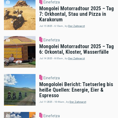
Einefetza
Mongolei Motorradtour 2025 – Tag
7: Orkhontal, Stau und Pizza in
Karakorum
Jul 15 2025 - 6:13am
,
by
Der Zahnarzt
Einefetza
Mongolei Motorradtour 2025 – Tag
6: Orkontal, Kloster, Wasserfälle
Jul 14 2025 - 8:05am
,
by
Der Zahnarzt
Einefetza
Mongololei Bericht: Tsetserleg bis
heiße Quellen: Energie, Eier &
Espresso
Jul 11 2025 - 10:46am
,
by
Der Zahnarzt
Einefetza