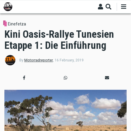
Skip
to
main
content
Einefetza
Kini Oasis-Rallye Tunesien
Etappe 1: Die Einführung
By
Motorradreporter
,
16 February, 2019