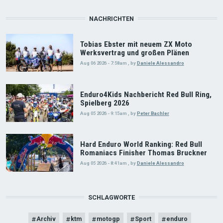
NACHRICHTEN
Tobias Ebster mit neuem ZX Moto
Werksvertrag und großen Plänen
Aug 06 2026 - 7:58am
,
by
Daniele Alessandro
Enduro4Kids Nachbericht Red Bull Ring,
Spielberg 2026
Aug 05 2026 - 9:15am
,
by
Peter Bachler
Hard Enduro World Ranking: Red Bull
Romaniacs Finisher Thomas Bruckner
Aug 05 2026 - 8:41am
,
by
Daniele Alessandro
SCHLAGWORTE
Archiv
ktm
motogp
Sport
enduro