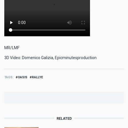
MR/LMF
3D Video: Domenico Galizia, Epicminutesproduction
TAGS
OASIS
RALLYE
RELATED