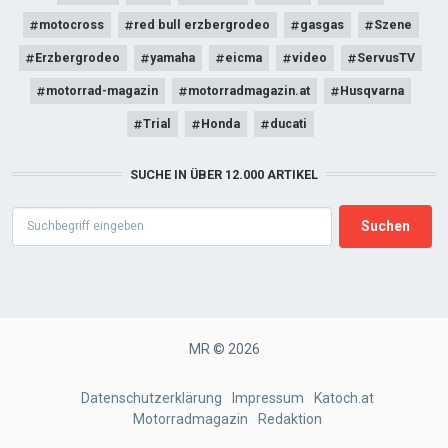
motocross
red bull erzbergrodeo
gasgas
Szene
Erzbergrodeo
yamaha
eicma
video
ServusTV
motorrad-magazin
motorradmagazin.at
Husqvarna
Trial
Honda
ducati
SUCHE IN ÜBER 12.000 ARTIKEL
Search
MR © 2026
FOOTER
Datenschutzerklärung
Impressum
Katoch.at
Motorradmagazin
Redaktion