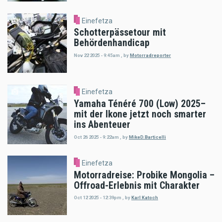
Einefetza
Schotterpässetour mit
Behördenhandicap
Nov 22 2025 - 9:45am
,
by
Motorradreporter
Einefetza
Yamaha Ténéré 700 (Low) 2025–
mit der Ikone jetzt noch smarter
ins Abenteuer
Oct 26 2025 - 9:22am
,
by
MikeD.Barticelli
Einefetza
Motorradreise: Probike Mongolia –
Offroad-Erlebnis mit Charakter
Oct 12 2025 - 12:39pm
,
by
Karl Katoch