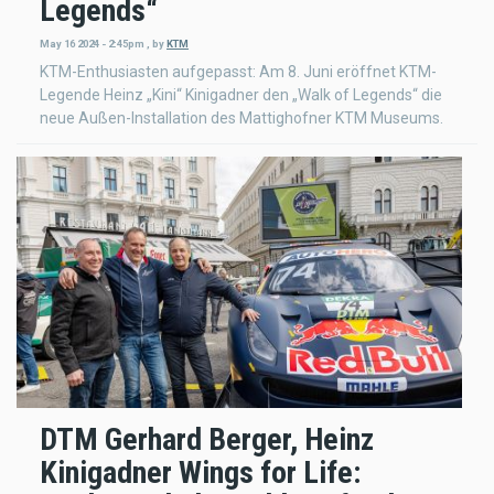
Legends“
May 16 2024 - 2:45pm
,
by
KTM
KTM-Enthusiasten aufgepasst: Am 8. Juni eröffnet KTM-
Legende Heinz „Kini“ Kinigadner den „Walk of Legends“ die
neue Außen-Installation des Mattighofner KTM Museums.
DTM Gerhard Berger, Heinz
Kinigadner Wings for Life: