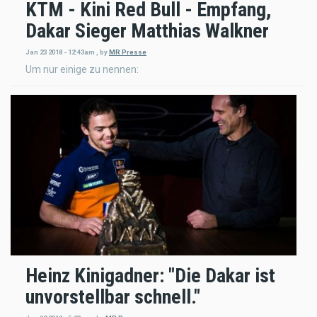
KTM - Kini Red Bull - Empfang,
Dakar Sieger Matthias Walkner
Jan 23 2018 - 12:43am
,
by
MR Presse
Um nur einige zu nennen:
Heinz Kinigadner: "Die Dakar ist
unvorstellbar schnell."