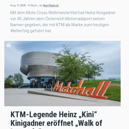
Aug 15 2024 - 9:46am
,
by
Karl Katoch
Mit dem Moto-Cross Weltmeistertitel hat Heinz Kinigadner
vor 40 Jahren dem Österreich Motorradsport seinen
Namen gegeben, der mit KTM als Marke zum heutigen
Welterfolg geführt hat.
KTM-Legende Heinz „Kini“
Kinigadner eröffnet „Walk of