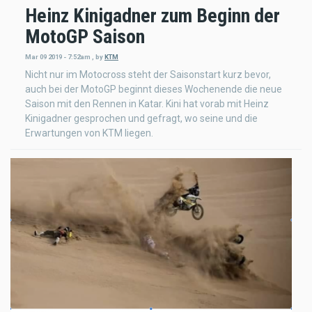
Heinz Kinigadner zum Beginn der
MotoGP Saison
Mar 09 2019 - 7:52am
,
by
KTM
Nicht nur im Motocross steht der Saisonstart kurz bevor,
auch bei der MotoGP beginnt dieses Wochenende die neue
Saison mit den Rennen in Katar. Kini hat vorab mit Heinz
Kinigadner gesprochen und gefragt, wo seine und die
Erwartungen von KTM liegen.