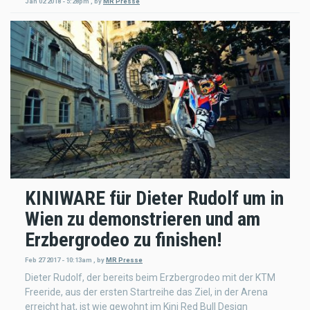
Jan 02 2018 - 5:28pm
,
by
MR Presse
KINIWARE für Dieter Rudolf um in
Wien zu demonstrieren und am
Erzbergrodeo zu finishen!
Feb 27 2017 - 10:13am
,
by
MR Presse
Dieter Rudolf, der bereits beim Erzbergrodeo mit der KTM
Freeride, aus der ersten Startreihe das Ziel, in der Arena
erreicht hat, ist wie gewohnt im Kini Red Bull Design