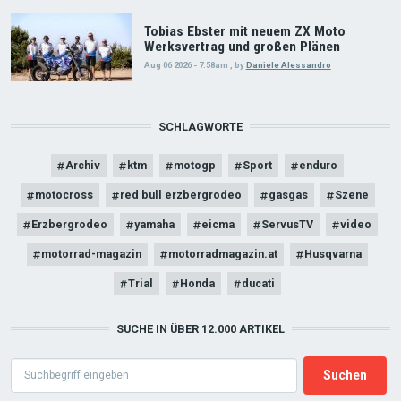
Tobias Ebster mit neuem ZX Moto
Werksvertrag und großen Plänen
Aug 06 2026 - 7:58am
,
by
Daniele Alessandro
SCHLAGWORTE
Archiv
ktm
motogp
Sport
enduro
motocross
red bull erzbergrodeo
gasgas
Szene
Erzbergrodeo
yamaha
eicma
ServusTV
video
motorrad-magazin
motorradmagazin.at
Husqvarna
Trial
Honda
ducati
SUCHE IN ÜBER 12.000 ARTIKEL
Search