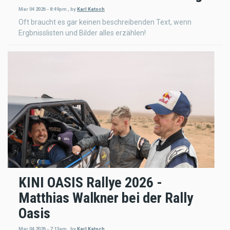
Mar 04 2026 - 8:49pm
,
by
Karl Katoch
Oft braucht es gar keinen beschreibenden Text, wenn
Ergbnisslisten und Bilder alles erzählen!
KINI OASIS Rallye 2026 -
Matthias Walkner bei der Rally
Oasis
Mar 04 2026 - 7:13am
,
by
Karl Katoch