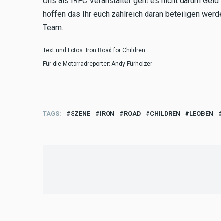
Uns als IRFC Veranstalter geht es nicht darum Geld
hoffen das Ihr euch zahlreich daran beteiligen werd
Team.
Text und Fotos: Iron Road for Children
Für die Motorradreporter: Andy Fürholzer
TAGS
SZENE
IRON
ROAD
CHILDREN
LEOBEN