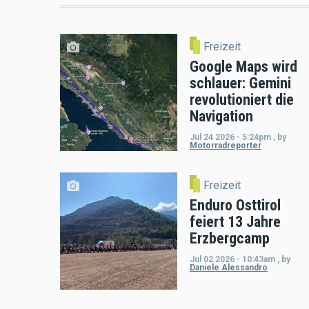
Freizeit
Google Maps wird
schlauer: Gemini
revolutioniert die
Navigation
Jul 24 2026 - 5:24pm
,
by
Motorradreporter
Freizeit
Enduro Osttirol
feiert 13 Jahre
Erzbergcamp
Jul 02 2026 - 10:43am
,
by
Daniele Alessandro