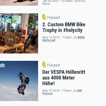
Jan 06 2023 - 10:28am
,
by
Rosa
Maria
Freizeit
2. Custom BMW Bike
Trophy in #holycity
May 14 2018 - 7:32pm
,
by
BMW
Motorrad
Freizeit
Der VESPA Höllenritt
aus 4000 Meter
Höhe!
May 10 2018 - 7:50am
,
by
MR
Presse