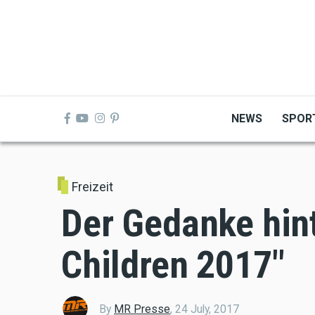
Skip
to
main
content
NEWS
SPOR
Freizeit
Der Gedanke hint
Children 2017"
By
MR Presse
,
24 July, 2017