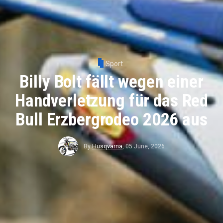
Sport
Billy Bolt fällt wegen einer
Handverletzung für das Red
Bull Erzbergrodeo 2026 aus
By
Husqvarna
,
05 June, 2026