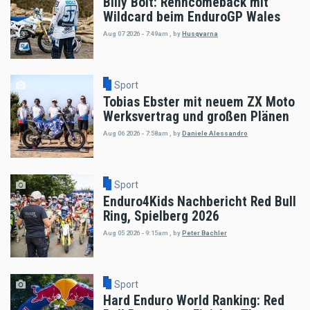
Billy Bolt: Renncomeback mit
Wildcard beim EnduroGP Wales
Aug 07 2026 - 7:49am
,
by
Husqvarna
Sport
Tobias Ebster mit neuem ZX Moto
Werksvertrag und großen Plänen
Aug 06 2026 - 7:58am
,
by
Daniele Alessandro
Sport
Enduro4Kids Nachbericht Red Bull
Ring, Spielberg 2026
Aug 05 2026 - 9:15am
,
by
Peter Bachler
Sport
Hard Enduro World Ranking: Red