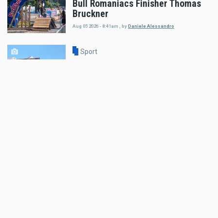
Bull Romaniacs Finisher Thomas
Bruckner
Aug 05 2026 - 8:41am
,
by
Daniele Alessandro
Sport
Hard Enduro World Ranking:
Lorenz Steinkellner mit
Podiumsplatzierung bei Red Bull
Romaniacs
Aug 05 2026 - 8:24am
,
by
Daniele Alessandro
Sport
Pol Espargaro wird Maverick
Vinales beim GP von
Grossbritannien ersetzen
Aug 04 2026 - 6:18pm
,
by
KTM
Sport
Enduro4Kids RedBullRing 2026