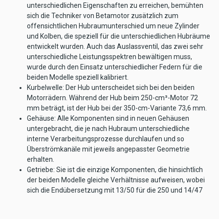
unterschiedlichen Eigenschaften zu erreichen, bemühten
sich die Techniker von Betamotor zusätzlich zum
offensichtlichen Hubraumunterschied um neue Zylinder
und Kolben, die speziell für die unterschiedlichen Hubräume
entwickelt wurden. Auch das Auslassventil, das zwei sehr
unterschiedliche Leistungsspektren bewältigen muss,
wurde durch den Einsatz unterschiedlicher Federn für die
beiden Modelle speziell kalibriert.
Kurbelwelle: Der Hub unterscheidet sich bei den beiden
Motorrädern. Während der Hub beim 250-cm³-Motor 72
mm beträgt, ist der Hub bei der 350-cm-Variante 73,6 mm.
Gehäuse: Alle Komponenten sind in neuen Gehäusen
untergebracht, die je nach Hubraum unterschiedliche
interne Verarbeitungsprozesse durchlaufen und so
Überströmkanäle mit jeweils angepasster Geometrie
erhalten.
Getriebe: Sie ist die einzige Komponenten, die hinsichtlich
der beiden Modelle gleiche Verhältnisse aufweisen, wobei
sich die Endübersetzung mit 13/50 für die 250 und 14/47
für ihre größere Schwester ergibt.
Auspuff: Auch dieser ist bei beiden Modellen neu. Die