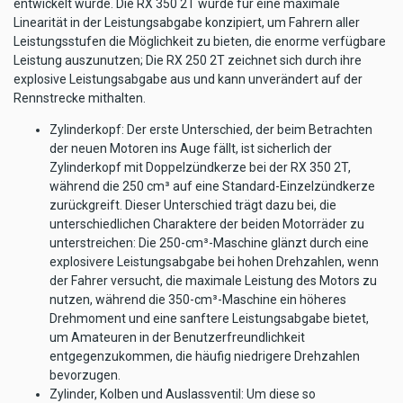
entwickelt wurde. Die RX 350 2T wurde für eine maximale
Linearität in der Leistungsabgabe konzipiert, um Fahrern aller
Leistungsstufen die Möglichkeit zu bieten, die enorme verfügbare
Leistung auszunutzen; Die RX 250 2T zeichnet sich durch ihre
explosive Leistungsabgabe aus und kann unverändert auf der
Rennstrecke mithalten.
Zylinderkopf: Der erste Unterschied, der beim Betrachten
der neuen Motoren ins Auge fällt, ist sicherlich der
Zylinderkopf mit Doppelzündkerze bei der RX 350 2T,
während die 250 cm³ auf eine Standard-Einzelzündkerze
zurückgreift. Dieser Unterschied trägt dazu bei, die
unterschiedlichen Charaktere der beiden Motorräder zu
unterstreichen: Die 250-cm³-Maschine glänzt durch eine
explosivere Leistungsabgabe bei hohen Drehzahlen, wenn
der Fahrer versucht, die maximale Leistung des Motors zu
nutzen, während die 350-cm³-Maschine ein höheres
Drehmoment und eine sanftere Leistungsabgabe bietet,
um Amateuren in der Benutzerfreundlichkeit
entgegenzukommen, die häufig niedrigere Drehzahlen
bevorzugen.
Zylinder, Kolben und Auslassventil: Um diese so