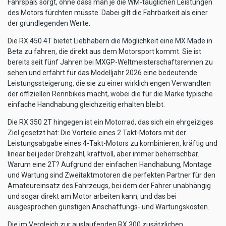
Fahrspaß sorgt, ohne dass man je die WM-tauglichen Leistungen
des Motors fürchten müsste. Dabei gilt die Fahrbarkeit als einer
der grundlegenden Werte.
Die RX 450 4T bietet Liebhabern die Möglichkeit eine MX Made in
Beta zu fahren, die direkt aus dem Motorsport kommt. Sie ist
bereits seit fünf Jahren bei MXGP-Weltmeisterschaftsrennen zu
sehen und erfährt für das Modelljahr 2026 eine bedeutende
Leistungssteigerung, die sie zu einer wirklich engen Verwandten
der offiziellen Rennbikes macht, wobei die für die Marke typische
einfache Handhabung gleichzeitig erhalten bleibt.
Die RX 350 2T hingegen ist ein Motorrad, das sich ein ehrgeiziges
Ziel gesetzt hat: Die Vorteile eines 2 Takt-Motors mit der
Leistungsabgabe eines 4-Takt-Motors zu kombinieren, kräftig und
linear bei jeder Drehzahl, kraftvoll, aber immer beherrschbar.
Warum eine 2T? Aufgrund der einfachen Handhabung, Montage
und Wartung sind Zweitaktmotoren die perfekten Partner für den
Amateureinsatz des Fahrzeugs, bei dem der Fahrer unabhängig
und sogar direkt am Motor arbeiten kann, und das bei
ausgesprochen günstigen Anschaffungs- und Wartungskosten.
Die im Vergleich zur auslaufenden RX 300 zusätzlichen