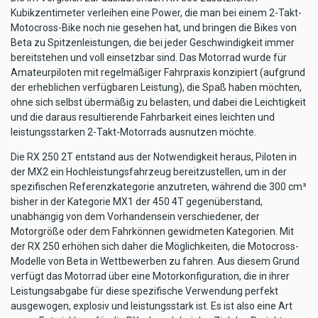
Kubikzentimeter verleihen eine Power, die man bei einem 2-Takt-
Motocross-Bike noch nie gesehen hat, und bringen die Bikes von
Beta zu Spitzenleistungen, die bei jeder Geschwindigkeit immer
bereitstehen und voll einsetzbar sind. Das Motorrad wurde für
Amateurpiloten mit regelmäßiger Fahrpraxis konzipiert (aufgrund
der erheblichen verfügbaren Leistung), die Spaß haben möchten,
ohne sich selbst übermäßig zu belasten, und dabei die Leichtigkeit
und die daraus resultierende Fahrbarkeit eines leichten und
leistungsstarken 2-Takt-Motorrads ausnutzen möchte.
Die RX 250 2T entstand aus der Notwendigkeit heraus, Piloten in
der MX2 ein Hochleistungsfahrzeug bereitzustellen, um in der
spezifischen Referenzkategorie anzutreten, während die 300 cm³
bisher in der Kategorie MX1 der 450 4T gegenüberstand,
unabhängig von dem Vorhandensein verschiedener, der
Motorgröße oder dem Fahrkönnen gewidmeten Kategorien. Mit
der RX 250 erhöhen sich daher die Möglichkeiten, die Motocross-
Modelle von Beta in Wettbewerben zu fahren. Aus diesem Grund
verfügt das Motorrad über eine Motorkonfiguration, die in ihrer
Leistungsabgabe für diese spezifische Verwendung perfekt
ausgewogen, explosiv und leistungsstark ist. Es ist also eine Art