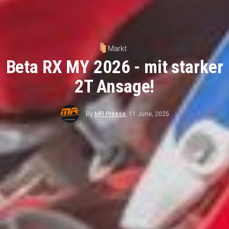
Markt
Beta RX MY 2026 - mit starker
2T Ansage!
By
MR Presse
,
11 June, 2025