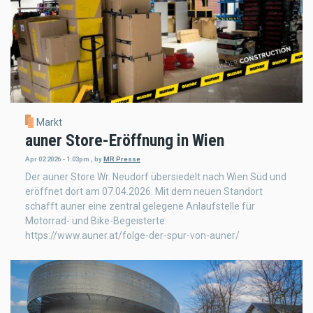
Markt
auner Store-Eröffnung in Wien
Apr 02 2026 - 1:03pm
,
by
MR Presse
Der auner Store Wr. Neudorf übersiedelt nach Wien Süd und
eröffnet dort am 07.04.2026. Mit dem neuen Standort
schafft auner eine zentral gelegene Anlaufstelle für
Motorrad- und Bike-Begeisterte:
https://www.auner.at/folge-der-spur-von-auner/