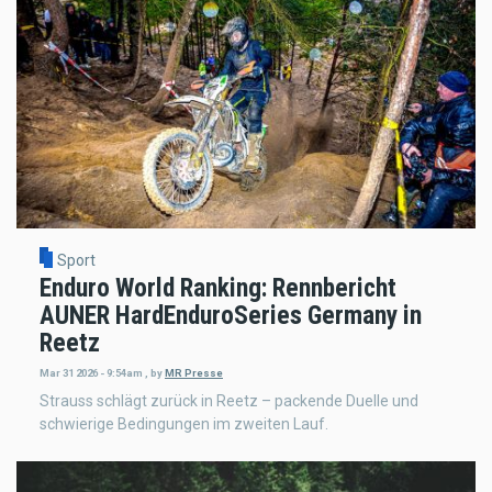
Sport
Enduro World Ranking: Rennbericht
AUNER HardEnduroSeries Germany in
Reetz
Mar 31 2026 - 9:54am
,
by
MR Presse
Strauss schlägt zurück in Reetz – packende Duelle und
schwierige Bedingungen im zweiten Lauf.