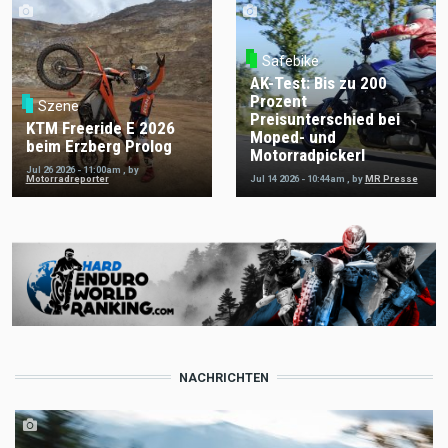
Safebike
AK-Test: Bis zu 200
Prozent
Szene
Preisunterschied bei
KTM Freeride E 2026
Moped- und
beim Erzberg Prolog
Motorradpickerl
Jul 26 2026 - 11:00am
,
by
Motorradreporter
Jul 14 2026 - 10:44am
,
by
MR Presse
NACHRICHTEN