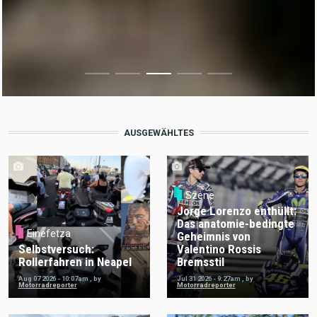
AUSGEWÄHLTES
Szene
Jorge Lorenzo enthüllt:
Das anatomie-bedingte
Einefetza
Geheimnis von
Selbstversuch:
Valentino Rossis
Rollerfahren in Neapel
Bremsstil
Aug 07 2026 - 10:07am
,
by
Jul 31 2026 - 9:27am
,
by
Motorradreporter
Motorradreporter