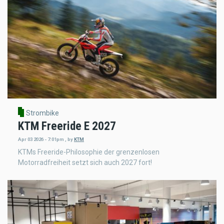
Strombike
KTM Freeride E 2027
Apr 03 2026 - 7:01pm
,
by
KTM
KTMs Freeride-Philosophie der grenzenlosen
Motorradfreiheit setzt sich auch 2027 fort!