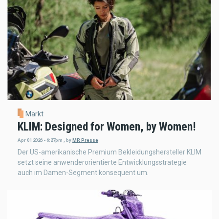
Markt
KLIM: Designed for Women, by Women!
Apr 01 2026 - 6:27pm
,
by
MR Presse
Der US-amerikanische Premium Bekleidungshersteller KLIM
setzt seine anwenderorientierte Entwicklungsstrategie
auch im Damen-Segment konsequent um.