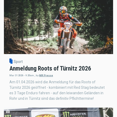
Sport
Anmeldung Roots of Türnitz 2026
Mar 31 2026 - 9:20am
,
by
MR Presse
Am 01.04.2026 wird die Anmeldung für das Roots of
Türnitz 2026 geöffnet - kombiniert mit Red Stag bedeutet
es 3 Tage Enduro fahren - auf den leiwanden Geländen in
Rohr und in Türnitz sind das definitiv Pflichttermine!