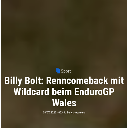
Sport
Tobias Ebster mit neuem ZX
Moto Werksvertrag und
großen Plänen
08/06/2026 - 07:58
, By
Daniele Alessandro