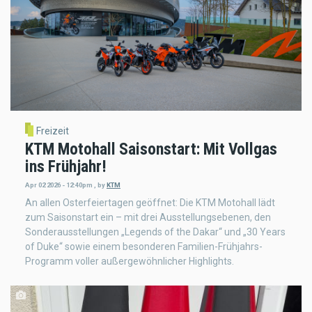
Freizeit
KTM Motohall Saisonstart: Mit Vollgas
ins Frühjahr!
Apr 02 2026 - 12:40pm
,
by
KTM
An allen Osterfeiertagen geöffnet: Die KTM Motohall lädt
zum Saisonstart ein – mit drei Ausstellungsebenen, den
Sonderausstellungen „Legends of the Dakar“ und „30 Years
of Duke“ sowie einem besonderen Familien-Frühjahrs-
Programm voller außergewöhnlicher Highlights.