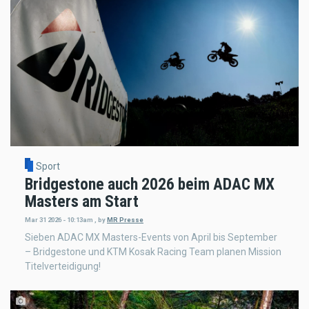
Sport
Bridgestone auch 2026 beim ADAC MX
Masters am Start
Mar 31 2026 - 10:13am
,
by
MR Presse
Sieben ADAC MX Masters-Events von April bis September
– Bridgestone und KTM Kosak Racing Team planen Mission
Titelverteidigung!