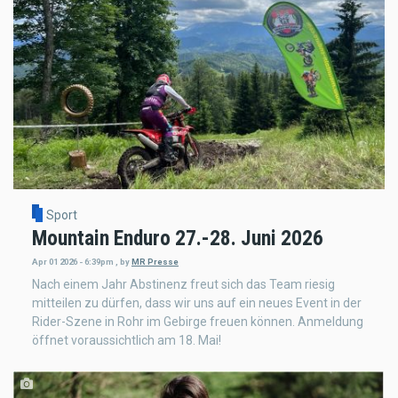
Sport
Mountain Enduro 27.-28. Juni 2026
Apr 01 2026 - 6:39pm
,
by
MR Presse
Nach einem Jahr Abstinenz freut sich das Team riesig
mitteilen zu dürfen, dass wir uns auf ein neues Event in der
Rider-Szene in Rohr im Gebirge freuen können. Anmeldung
öffnet voraussichtlich am 18. Mai!