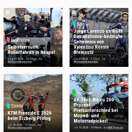
Szene
Jorge Lorenzo enthüllt:
Das anatomie-bedingte
Einefetza
Geheimnis von
Selbstversuch:
Valentino Rossis
Rollerfahren in Neapel
Bremsstil
Aug 07 2026 - 10:07am
,
by
Jul 31 2026 - 9:27am
,
by
Motorradreporter
Motorradreporter
Safebike
AK-Test: Bis zu 200
Prozent
Szene
Preisunterschied bei
KTM Freeride E 2026
Moped- und
beim Erzberg Prolog
Motorradpickerl
Jul 26 2026 - 11:00am
,
by
Motorradreporter
Jul 14 2026 - 10:44am
,
by
MR Presse