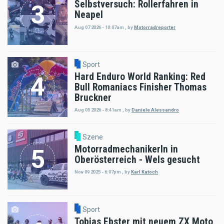
Selbstversuch: Rollerfahren in
Neapel
Aug 07 2026 - 10:07am
,
by
Motorradreporter
Sport
Hard Enduro World Ranking: Red
Bull Romaniacs Finisher Thomas
Bruckner
Aug 05 2026 - 8:41am
,
by
Daniele Alessandro
Szene
MotorradmechanikerIn in
Oberösterreich - Wels gesucht
Nov 09 2025 - 6:07pm
,
by
Karl Katoch
Sport
Tobias Ebster mit neuem ZX Moto