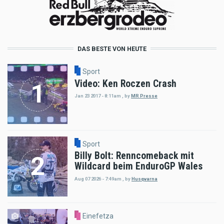
DAS BESTE VON HEUTE
Sport
Video: Ken Roczen Crash
Jan 23 2017 - 8:11am
,
by
MR Presse
Sport
Billy Bolt: Renncomeback mit
Wildcard beim EnduroGP Wales
Aug 07 2026 - 7:49am
,
by
Husqvarna
Einefetza