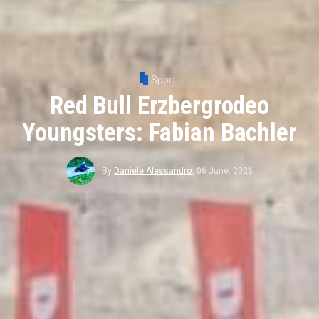
Sport
Red Bull Erzbergrodeo
Youngsters: Fabian Bachler
By
Daniele Alessandro
,
06 June, 2026