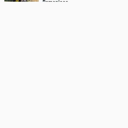
Romaniacs
Aug 05 2026 - 8:24am
,
by
Daniele Alessandro
Sport
Pol Espargaro wird Maverick
Vinales beim GP von
Grossbritannien ersetzen
Aug 04 2026 - 6:18pm
,
by
KTM
Sport
Enduro4Kids RedBullRing 2026
Nachbericht
Aug 04 2026 - 6:05pm
,
by
MR Presse
Sport
Podiumsplatz für Laengenfelder
beim anspruchsvollen MXGP von
Flandern