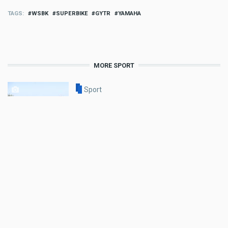
TAGS
WSBK
SUPERBIKE
GYTR
YAMAHA
MORE SPORT
Sport
Tobias Ebster mit neuem ZX Moto
Werksvertrag und großen Plänen
Aug 06 2026 - 7:58am
,
by
Daniele Alessandro
Sport
Enduro4Kids Nachbericht Red Bull
Ring, Spielberg 2026
Aug 05 2026 - 9:15am
,
by
Peter Bachler