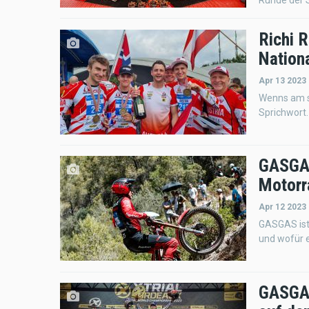
Runde der S
Richi R
Nation
Apr 13 2023
Wenns am sc
Sprichwort.
GASGAS 
Motorra
Apr 12 2023
GASGAS ist 
und wofür e
GASGAS