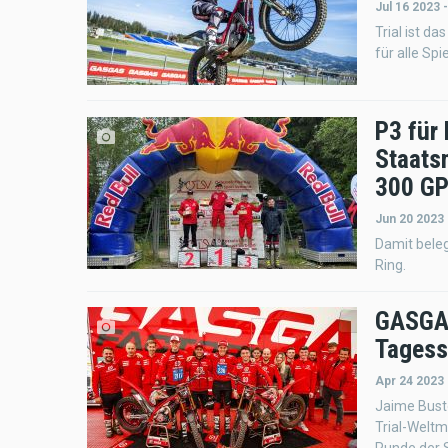
Jul 16 2023 
Trial ist d
für alle Sp
P3 für 
Staats
300 G
Jun 20 2023 
Damit bele
Ring.
GASGAS
Tagess
Apr 24 2023
Jaime Busto
Trial-Weltm