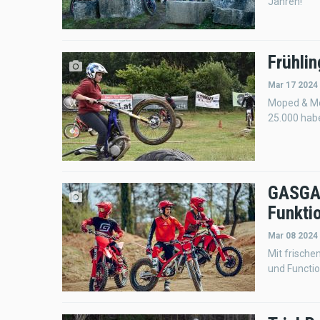
Jahren!
Frühli
Mar 17 2024
Moped & Mo
25.000 hab
GASGAS
Funkti
Mar 08 2024
Mit frische
und Functio