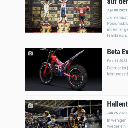
auf de
Apr 08 2023
Jaime Bust
Podiumsbila
indem er ge
Frankreich, 
Beta E
Feb 11 2023
Februar ist
leistungsst
Hallen
Jan 26 2023 
In wenigen 
wieder ein 