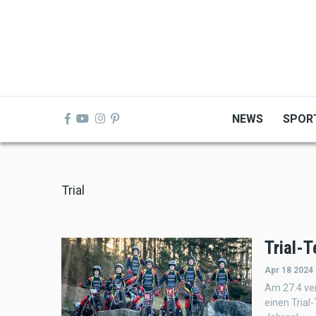
Skip
to
main
content
NEWS
SPOR
Trial
Trial-T
Apr 18 2024
Am 27.4 ve
einen Trial-