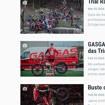
Trial 
Mar 02 2024
Dank der In
professione
Erfolge ber
GASGAS
das Tri
Feb 23 2024
Als weltwei
einigen Jah
immer weit
Busto 
Feb 06 2024
Jaime eröff