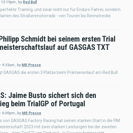
- 12:19pm
,
by
Red Bull
as perfekte Training, und zwar nicht nur für Enduro-Fahrer, sondern
ielarten des Straßenmotorrads - von Touren bis Rennstrecke.
Philipp Schmidt bei seinem ersten Trial
meisterschaftslauf auf GASGAS TXT
P
- 9:33am
,
by
MR Presse
gt GASGAS die ersten 3 Plätze beim Prämierenlauf am Red Bull
: Jaime Busto sichert sich den
ieg beim TrialGP of Portugal
 - 6:00pm
,
by
MR Presse
 von GASGAS Factory Racing hat seinen starken Start in die FIM
eisterschaft 2023 mit zwei starken Leistungen bei der zweiten