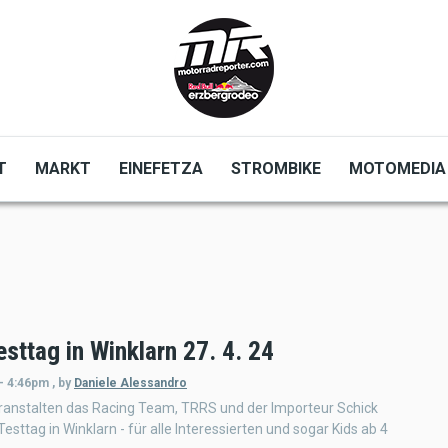
T
MARKT
EINEFETZA
STROMBIKE
MOTOMEDIA
esttag in Winklarn 27. 4. 24
 - 4:46pm
,
by
Daniele Alessandro
ranstalten das Racing Team, TRRS und der Importeur Schick
Testtag in Winklarn - für alle Interessierten und sogar Kids ab 4