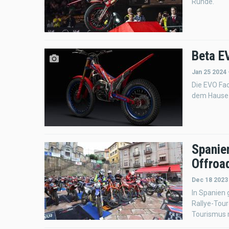
Runde.
Beta E
Jan 25 2024 
Die EVO Fac
dem Hause 
Spanien
Offroa
Dec 18 2023
In Spanien 
Rallye-Tour
Tourismus m