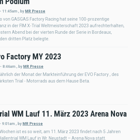
m Podium
 - 11:45am
,
by
MR Presse
o von GASGAS Factory Racing hat seine 100-prozentige
nz in der FIM X-Trial Weltmeisterschaft 2023 aufrechterhalten,
stern Abend bei der vierten Runde der Serie in Bordeaux,
den dritten Platz belegte.
vo Factory MY 2023
 - 8:46am
,
by
MR Presse
 jährlich der Monat der Markteinführung der EVO Factory , des
ärksten Trial - Motorrads aus dem Hause Beta.
trial WM Lauf 11. März 2023 Arena Nova
- 9:01am
,
by
MR Presse
Wochen ist es so weit, am 11. März 2023 findet nach 5 Jahren
Hallentrial WM Lauf in Wr. Neustadt – Arena Nova statt.