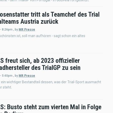
erie - dem TrialGP von Portugal - in Gouveia fortgesetzt.
osenstatter tritt als Teamchef des Trial
alteams Austria zurück
 - 8:26pm
,
by
MR Presse
hönsten ist, soll man aufhören - sagt schon ein altes
freut sich, ab 2023 offizieller
dhersteller des TrialGP zu sein
 - 5:40pm
,
by
MR Presse
ein wichtiger Bestandteil dessen, was der Trial-Sport ausmacht
r steht.
: Busto steht zum vierten Mal in Folge