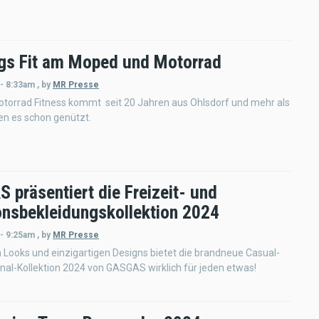
ngs Fit am Moped und Motorrad
 - 8:33am
,
by
MR Presse
torrad Fitness kommt seit 20 Jahren aus Ohlsdorf und mehr als
en es schon genützt.
 präsentiert die Freizeit- und
onsbekleidungskollektion 2024
 - 9:25am
,
by
MR Presse
n Looks und einzigartigen Designs bietet die brandneue Casual-
nal-Kollektion 2024 von GASGAS wirklich für jeden etwas!