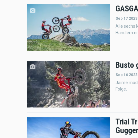
GASGAS
Sep 17 2023
Alle sechs 
Händlern er
Busto 
Sep 16 2023
Jaime mach
Folge.
Trial T
Gugge