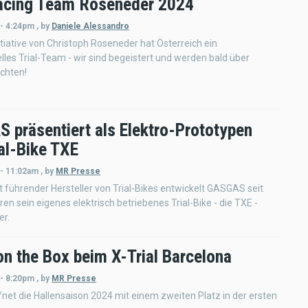
Racing Team Roseneder 2024
 - 4:24pm
,
by
Daniele Alessandro
itiative von Christoph Roseneder hat Österreich ein
lles Trial-Team - wir sind begeistert und werden bald über
ichten!
 präsentiert als Elektro-Prototypen
al-Bike TXE
 - 11:02am
,
by
MR Presse
t führender Hersteller von Trial-Bikes entwickelt GASGAS seit
ren sein eigenes elektrisch betriebenes Trial-Bike - die TXE -
er.
on the Box beim X-Trial Barcelona
 - 8:20pm
,
by
MR Presse
net die Hallensaison 2024 mit einem zweiten Platz in der ersten