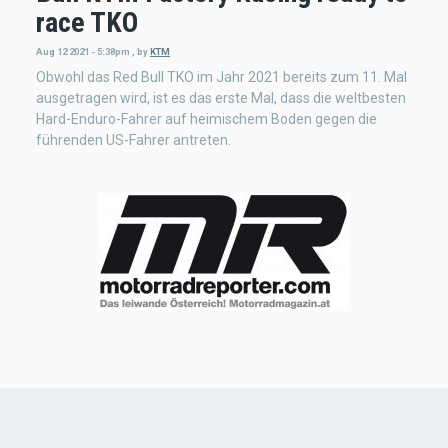
race TKO
Aug 12 2021 - 5:38pm
,
by
KTM
Obwohl das Red Bull TKO im Jahr 2021 bereits zum 11. Mal
ausgetragen wird, ist es das erste Mal, dass die weltbesten
Hard-Enduro-Fahrer auf heimischem Boden gegen die
führenden US-Fahrer antreten.