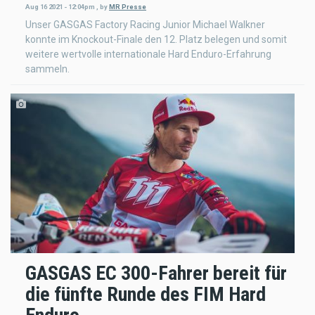
Aug 16 2021 - 12:04pm
,
by
MR Presse
Unser GASGAS Factory Racing Junior Michael Walkner
konnte im Knockout-Finale den 12. Platz belegen und somit
weitere wertvolle internationale Hard Enduro-Erfahrung
sammeln.
GASGAS EC 300-Fahrer bereit für
die fünfte Runde des FIM Hard