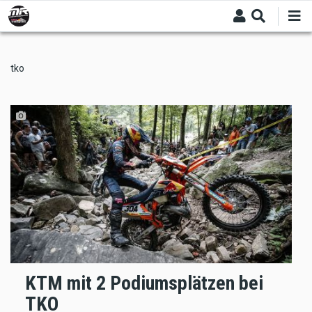
Skip
to
main
content
tko
KTM mit 2 Podiumsplätzen bei
TKO