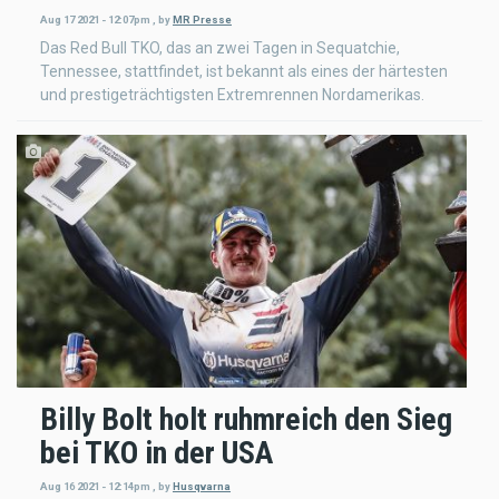
Aug 17 2021 - 12:07pm
,
by
MR Presse
Das Red Bull TKO, das an zwei Tagen in Sequatchie,
Tennessee, stattfindet, ist bekannt als eines der härtesten
und prestigeträchtigsten Extremrennen Nordamerikas.
Billy Bolt holt ruhmreich den Sieg
bei TKO in der USA
Aug 16 2021 - 12:14pm
,
by
Husqvarna