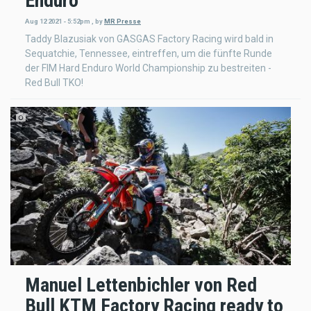
Enduro
Aug 12 2021 - 5:52pm
,
by
MR Presse
Taddy Blazusiak von GASGAS Factory Racing wird bald in
Sequatchie, Tennessee, eintreffen, um die fünfte Runde
der FIM Hard Enduro World Championship zu bestreiten -
Red Bull TKO!
Manuel Lettenbichler von Red
Bull KTM Factory Racing ready to