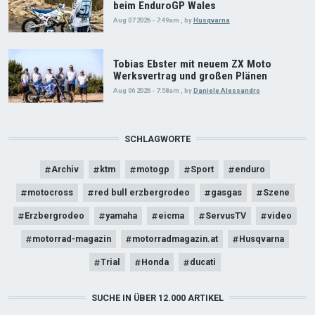
beim EnduroGP Wales
Aug 07 2026 - 7:49am
,
by
Husqvarna
Tobias Ebster mit neuem ZX Moto
Werksvertrag und großen Plänen
Aug 06 2026 - 7:58am
,
by
Daniele Alessandro
SCHLAGWORTE
Archiv
ktm
motogp
Sport
enduro
motocross
red bull erzbergrodeo
gasgas
Szene
Erzbergrodeo
yamaha
eicma
ServusTV
video
motorrad-magazin
motorradmagazin.at
Husqvarna
Trial
Honda
ducati
SUCHE IN ÜBER 12.000 ARTIKEL