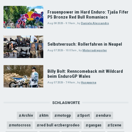
Frauenpower im Hard Enduro: Tjaša Fifer
P5 Bronze Red Bull Romaniacs
Aug 08 2026 - 9:19am
,
by
Daniele Alessandro
Selbstversuch: Rollerfahren in Neapel
Aug 07 2026 - 10:07am
,
by
Motorradreporter
Billy Bolt: Renncomeback mit Wildcard
beim EnduroGP Wales
Aug 07 2026 - 7:49am
,
by
Husqvarna
SCHLAGWORTE
Archiv
ktm
motogp
Sport
enduro
motocross
red bull erzbergrodeo
gasgas
Szene