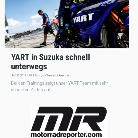
YART in Suzuka schnell
unterwegs
Jul 25 2019 - 10:43am
,
by
Yamaha Austria
Bei den Trainings zeigt unser YART Team mit sehr
schnellen Zeiten auf.