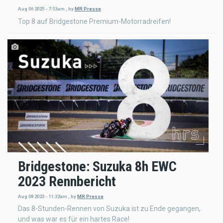
Aug 06 2025 - 7:53am
,
by
MR Presse
Top 8 auf Bridgestone Premium-Motorradreifen!
Bridgestone: Suzuka 8h EWC
2023 Rennbericht
Aug 08 2023 - 11:32am
,
by
MR Presse
Das 8-Stunden-Rennen von Suzuka ist zu Ende gegangen,
und was war es für ein hartes Race!