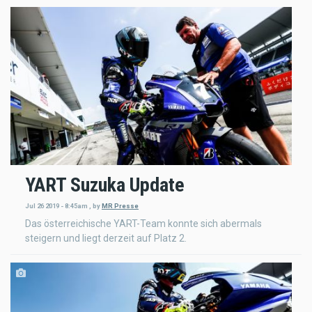
YART Suzuka Update
Jul 26 2019 - 8:45am
,
by
MR Presse
Das österreichische YART-Team konnte sich abermals
steigern und liegt derzeit auf Platz 2.