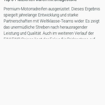
Premium-Motorradreifen ausgerüstet. Dieses Ergebnis
spiegelt jahrelange Entwicklung und starke
Partnerschaften mit Weltklasse-Teams wider. Es zeigt
das unermüdliche Streben nach herausragender
Leistung und Qualität. Auch im weiteren Verlauf der
FIM EWC-Saison liegt der Fokus für Bridgestone auf
dem Support der Teams, die langfristig von Bridgestone
unterstützt werden, sowie der Werkspartner, bei ihrem
Streben nach Meisterschaftserfolgen.
Quelle: Bridgestone
MR/DA