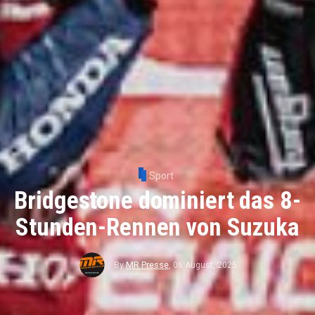
Sport
Bridgestone dominiert das 8-
Stunden-Rennen von Suzuka
By
MR Presse
,
06 August, 2025