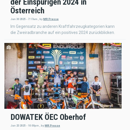
der Einspurigen 2024 in
Österreich
Jan 30 2025 - 7:17am
,
by
MR Presse
Im Gegensatz zu anderen Kraftfahrzeugkategorien kann
die Zweiradbranche auf ein positives 2024 zurückblicken.
DOWATEK ÖEC Oberhof
Jan 23 2025 - 10:00pm
,
by
MR Presse