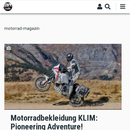
Skip
to
main
content
motorrad-magazin
Motorradbekleidung KLIM:
Pioneering Adventure!