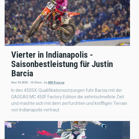
Vierter in Indianapolis -
Saisonbestleistung für Justin
Barcia
Mar 09 2025 - 10:05am
,
by
MR Presse
In den 450SX-Qualifikationssitzungen fuhr Barcia mit der
GASGAS MC 450F Factory Edition die zehntschnellste Zeit
und machte sich mit dem zerfurchten und kniffligen Terrain
von Indianapolis vertraut.