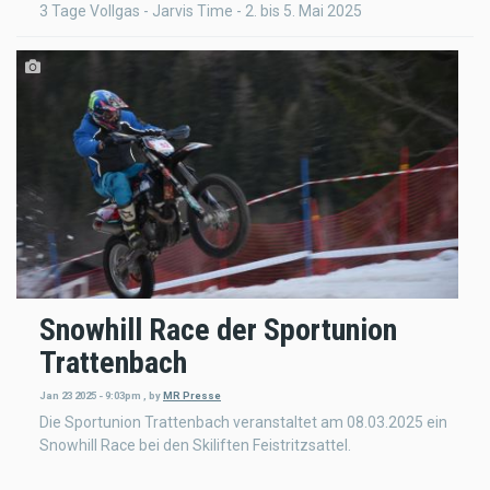
3 Tage Vollgas - Jarvis Time - 2. bis 5. Mai 2025
Snowhill Race der Sportunion
Trattenbach
Jan 23 2025 - 9:03pm
,
by
MR Presse
Die Sportunion Trattenbach veranstaltet am 08.03.2025 ein
Snowhill Race bei den Skiliften Feistritzsattel.