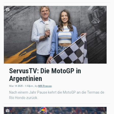
ServusTV: Die MotoGP in
Argentinien
Mar 14 2025 - 1:02pm
,
by
MR Presse
Nach einem Jahr Pause kehrt die MotoGP an die Termas de
Río Hondo zurück.