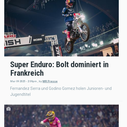
Super Enduro: Bolt dominiert in
Frankreich
Mar 09 2025 - 2:09pm
,
by
MR Presse
Fernandez Serra und Godino Gomez holen Junioren- und
Jugendtitel