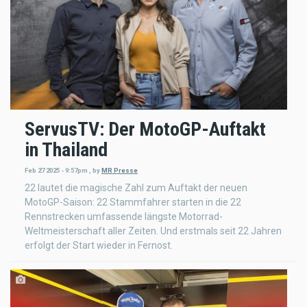
ServusTV: Der MotoGP-Auftakt
in Thailand
Feb 27 2025 - 9:57pm
,
by
MR Presse
22 lautet die magische Zahl zum Auftakt der neuen
MotoGP-Saison: 22 Stammfahrer starten in die 22
Rennstrecken umfassende längste Motorrad-
Weltmeisterschaft aller Zeiten. Und erstmals seit 22 Jahren
erfolgt der Start wieder in Fernost.