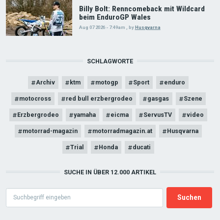
Billy Bolt: Renncomeback mit Wildcard
beim EnduroGP Wales
Aug 07 2026 - 7:49am
,
by
Husqvarna
SCHLAGWORTE
Archiv
ktm
motogp
Sport
enduro
motocross
red bull erzbergrodeo
gasgas
Szene
Erzbergrodeo
yamaha
eicma
ServusTV
video
motorrad-magazin
motorradmagazin.at
Husqvarna
Trial
Honda
ducati
SUCHE IN ÜBER 12.000 ARTIKEL
Search