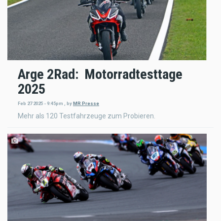
Arge 2Rad: Motorradtesttage
2025
Feb 27 2025 - 9:45pm
,
by
MR Presse
Mehr als 120 Testfahrzeuge zum Probieren.