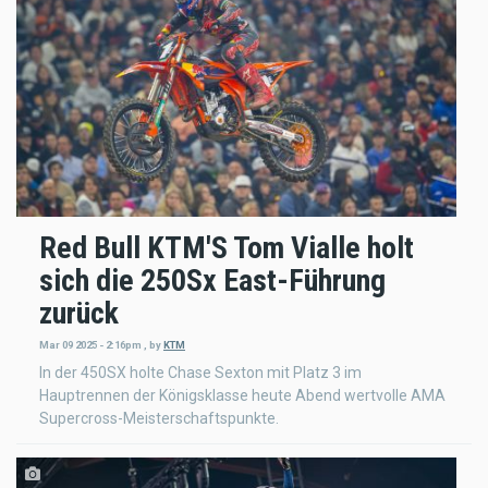
Red Bull KTM'S Tom Vialle holt
sich die 250Sx East-Führung
zurück
Mar 09 2025 - 2:16pm
,
by
KTM
In der 450SX holte Chase Sexton mit Platz 3 im
Hauptrennen der Königsklasse heute Abend wertvolle AMA
Supercross-Meisterschaftspunkte.