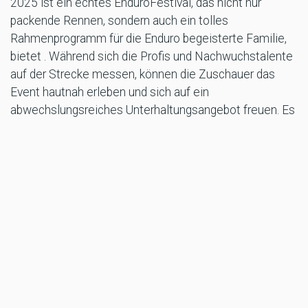
2025 ist ein echtes EnduroFestival, das nicht nur
packende Rennen, sondern auch ein tolles
Rahmenprogramm für die Enduro begeisterte Familie,
bietet . Während sich die Profis und Nachwuchstalente
auf der Strecke messen, können die Zuschauer das
Event hautnah erleben und sich auf ein
abwechslungsreiches Unterhaltungsangebot freuen. Es
ist die perfekte Gelegenheit für Enduro-Enthusiasten,
sich zu vernetzen, ihre Idole wie Graham Jarvis zu
sehen und einen unvergesslichen Tag inmitten der
unvergleichlichen Natur in Kärnten zu verbringen.
Seid dabei, wenn der GOAT der Hard Enduro-Szene,
Graham Jarvis, mit seinen außergewöhnlichen
Fahrkünsten das Event bereichert! Ein Festival voller
Action, Nervenkitzel und echter Enduro-Leidenschaft!!!