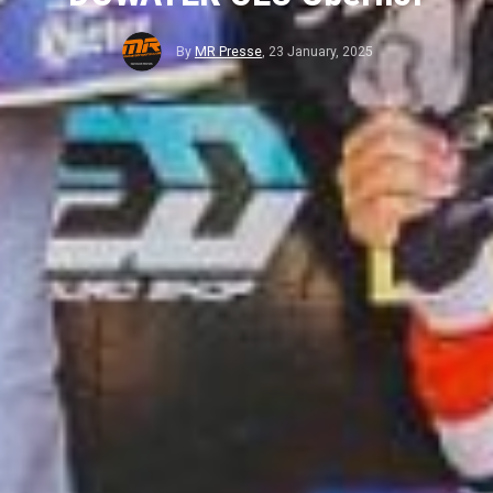
By
MR Presse
,
23 January, 2025