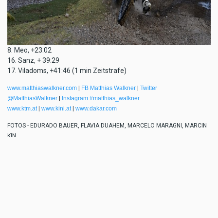
8. Meo, +23:02
16. Sanz, + 39:29
17. Viladoms, +41:46 (1 min Zeitstrafe)
www.matthiaswalkner.com
|
FB Matthias Walkner
|
Twitter
@MatthiasWalkner
|
Instagram #matthias_walkner
www.ktm.at
|
www.kini.at
|
www.dakar.com
FOTOS - EDURADO BAUER, FLAVIA DUAHEM, MARCELO MARAGNI, MARCIN
KIN
PHILIPP GRÜNBERGER
KTM - PRESS & PR MANAGER MOTORSPORTS
TAGS
RALLYE
MATTHIAS
KTM
DAKAR
HEINZ
KINI