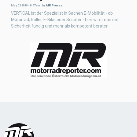
May 03 2019 - 8:57am
,
by
MR Presse
VERTICAL ist der Spezialist in Sachen E-Mobilität - ob
Motorrad, Roller, E-Bike oder Scooter - hier wird man mit
Sicherheit fündig und mehr als kompetent beraten.