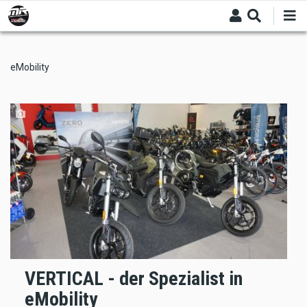
Skip
to
main
content
eMobility
VERTICAL - der Spezialist in
eMobility