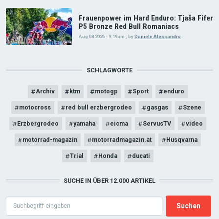
Frauenpower im Hard Enduro: Tjaša Fifer
P5 Bronze Red Bull Romaniacs
Aug 08 2026 - 9:19am
,
by
Daniele Alessandro
SCHLAGWORTE
Archiv
ktm
motogp
Sport
enduro
motocross
red bull erzbergrodeo
gasgas
Szene
Erzbergrodeo
yamaha
eicma
ServusTV
video
motorrad-magazin
motorradmagazin.at
Husqvarna
Trial
Honda
ducati
SUCHE IN ÜBER 12.000 ARTIKEL
Search