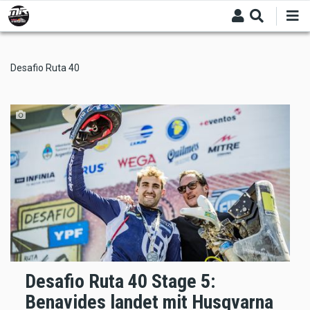
Skip
to
main
content
Desafio Ruta 40
Desafio Ruta 40 Stage 5:
Benavides landet mit Husqvarna