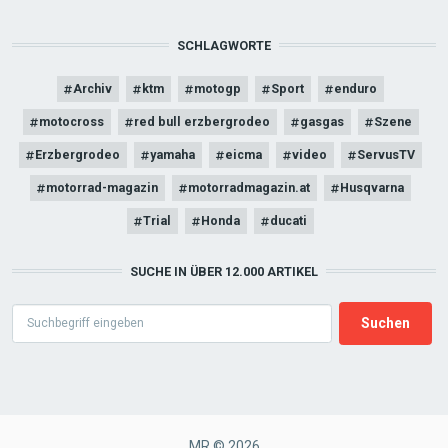
SCHLAGWORTE
Archiv
ktm
motogp
Sport
enduro
motocross
red bull erzbergrodeo
gasgas
Szene
Erzbergrodeo
yamaha
eicma
video
ServusTV
motorrad-magazin
motorradmagazin.at
Husqvarna
Trial
Honda
ducati
SUCHE IN ÜBER 12.000 ARTIKEL
Search
MR © 2026