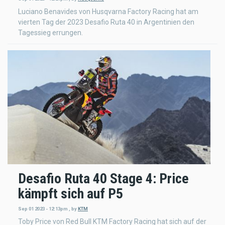
Luciano Benavides von Husqvarna Factory Racing hat am
vierten Tag der 2023 Desafio Ruta 40 in Argentinien den
Tagessieg errungen.
Desafio Ruta 40 Stage 4: Price
kämpft sich auf P5
Sep 01 2023 - 12:13pm
,
by
KTM
Toby Price von Red Bull KTM Factory Racing hat sich auf der