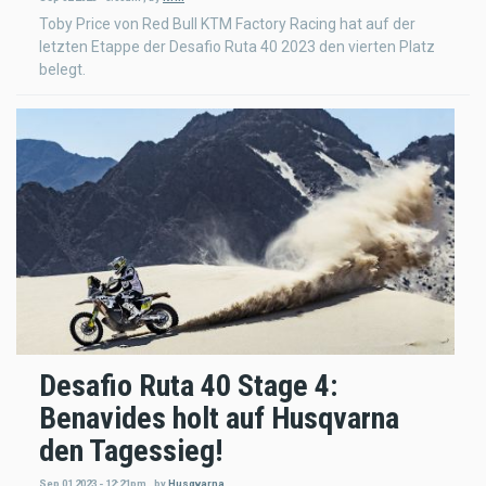
Toby Price von Red Bull KTM Factory Racing hat auf der
letzten Etappe der Desafio Ruta 40 2023 den vierten Platz
belegt.
Desafio Ruta 40 Stage 4:
Benavides holt auf Husqvarna
den Tagessieg!
Sep 01 2023 - 12:21pm
,
by
Husqvarna