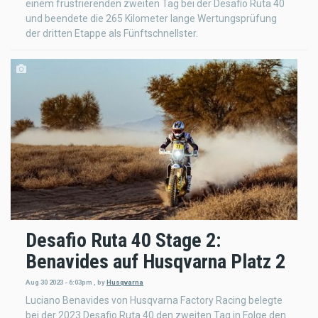
einem frustrierenden zweiten Tag bei der Desafio Ruta 40
und beendete die 265 Kilometer lange Wertungsprüfung
der dritten Etappe als Fünftschnellster.
Desafio Ruta 40 Stage 2:
Benavides auf Husqvarna Platz 2
Aug 30 2023 - 6:03pm
,
by
Husqvarna
Luciano Benavides von Husqvarna Factory Racing belegte
bei der 2023 Desafio Ruta 40 den zweiten Tag in Folge den