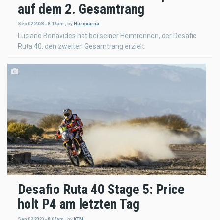
auf dem 2. Gesamtrang
Sep 02 2023 - 8:18am
,
by
Husqvarna
Luciano Benavides hat bei seiner Heimrennen, der Desafio
Ruta 40, den zweiten Gesamtrang erzielt.
Desafio Ruta 40 Stage 5: Price
holt P4 am letzten Tag
Sep 02 2023 - 8:05am
,
by
KTM