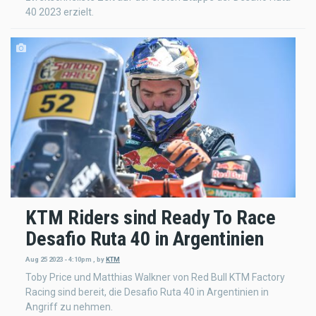
40 2023 erzielt.
KTM Riders sind Ready To Race
Desafio Ruta 40 in Argentinien
Aug 25 2023 - 4:10pm
,
by
KTM
Toby Price und Matthias Walkner von Red Bull KTM Factory
Racing sind bereit, die Desafio Ruta 40 in Argentinien in
Angriff zu nehmen.