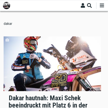
Skip
to
main
content
dakar
Dakar hautnah: Maxi Schek
beeindruckt mit Platz 6 in der