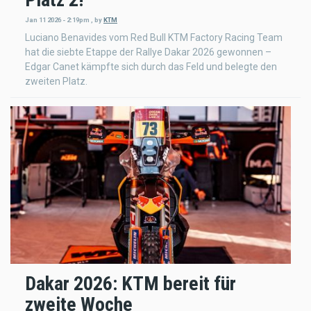
Jan 11 2026 - 2:19pm
,
by
KTM
Luciano Benavides vom Red Bull KTM Factory Racing Team
hat die siebte Etappe der Rallye Dakar 2026 gewonnen –
Edgar Canet kämpfte sich durch das Feld und belegte den
zweiten Platz.
Dakar 2026: KTM bereit für
zweite Woche