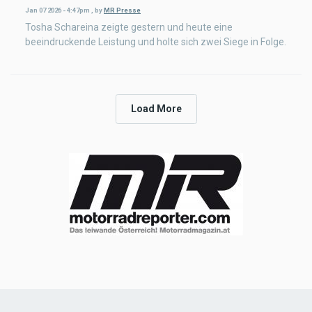
Jan 07 2026 - 4:47pm
,
by
MR Presse
Tosha Schareina zeigte gestern und heute eine
beeindruckende Leistung und holte sich zwei Siege in Folge.
Load More