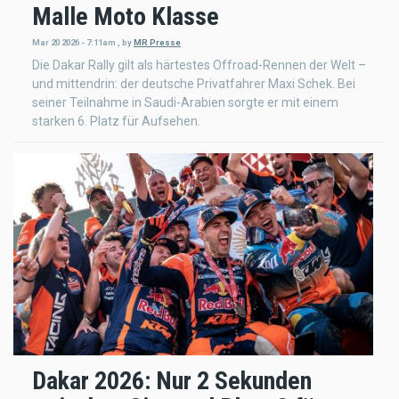
Malle Moto Klasse
Mar 20 2026 - 7:11am
,
by
MR Presse
Die Dakar Rally gilt als härtestes Offroad-Rennen der Welt –
und mittendrin: der deutsche Privatfahrer Maxi Schek. Bei
seiner Teilnahme in Saudi-Arabien sorgte er mit einem
starken 6. Platz für Aufsehen.
Dakar 2026: Nur 2 Sekunden