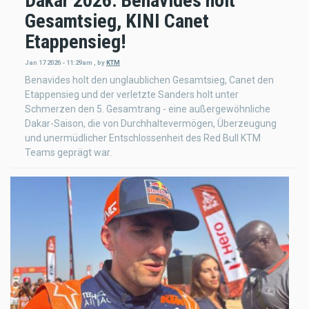
Dakar 2026: Benavides holt
Gesamtsieg, KINI Canet
Etappensieg!
Jan 17 2026 - 11:29am
,
by
KTM
Benavides holt den unglaublichen Gesamtsieg, Canet den
Etappensieg und der verletzte Sanders holt unter
Schmerzen den 5. Gesamtrang - eine außergewöhnliche
Dakar-Saison, die von Durchhaltevermögen, Überzeugung
und unermüdlicher Entschlossenheit des Red Bull KTM
Teams geprägt war.