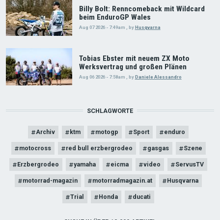
Billy Bolt: Renncomeback mit Wildcard
beim EnduroGP Wales
Aug 07 2026 - 7:49am
,
by
Husqvarna
Tobias Ebster mit neuem ZX Moto
Werksvertrag und großen Plänen
Aug 06 2026 - 7:58am
,
by
Daniele Alessandro
SCHLAGWORTE
Archiv
ktm
motogp
Sport
enduro
motocross
red bull erzbergrodeo
gasgas
Szene
Erzbergrodeo
yamaha
eicma
video
ServusTV
motorrad-magazin
motorradmagazin.at
Husqvarna
Trial
Honda
ducati