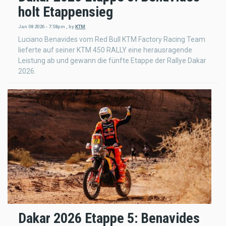
holt Etappensieg
Jan 08 2026 - 7:58pm
,
by
KTM
Luciano Benavides vom Red Bull KTM Factory Racing Team
lieferte auf seiner KTM 450 RALLY eine herausragende
Leistung ab und gewann die fünfte Etappe der Rallye Dakar
2026.
Dakar 2026 Etappe 5: Benavides