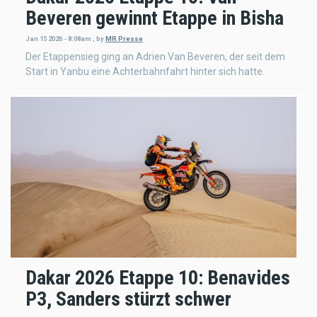
Beveren gewinnt Etappe in Bisha
Jan 15 2026 - 8:08am
,
by
MR Presse
Der Etappensieg ging an Adrien Van Beveren, der seit dem
Start in Yanbu eine Achterbahnfahrt hinter sich hatte.
Dakar 2026 Etappe 10: Benavides
P3, Sanders stürzt schwer