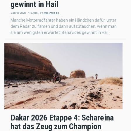
gewinnt in Hail
Jan 08 2026 - 4:27pm
,
by
MR Presse
Manche Motorradfahrer haben ein Händchen dafür, unter
dem Radar zu fahren und dann aufzutauchen, wenn man
sie am wenigsten erwartet: Benavides gewinnt in Hail.
Dakar 2026 Etappe 4: Schareina
hat das Zeug zum Champion