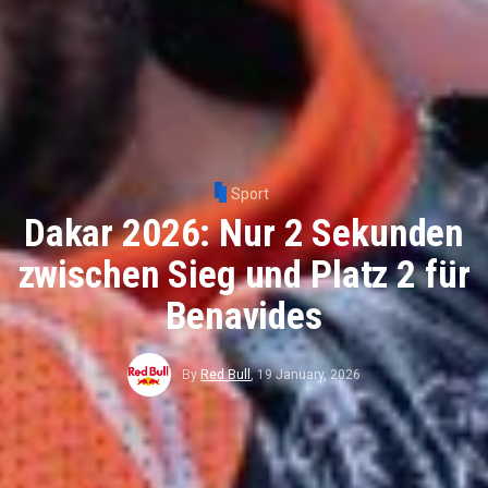
Sport
Dakar 2026: Nur 2 Sekunden
zwischen Sieg und Platz 2 für
Benavides
By
Red Bull
,
19 January, 2026