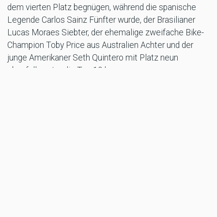
dem vierten Platz begnügen, während die spanische
Legende Carlos Sainz Fünfter wurde, der Brasilianer
Lucas Moraes Siebter, der ehemalige zweifache Bike-
Champion Toby Price aus Australien Achter und der
junge Amerikaner Seth Quintero mit Platz neun
ebenfalls unter die Top 10 kam.
- Die Spanierin Cristina Gutiérrez, der Amerikaner Mitch
Guthrie Jr., die Spanierin Laia Sanz, der Südafrikaner
Henk Lategan und der Belgier Guillaume De Mévius
können ebenfalls mit ihren Leistungen auf dem
strapaziösen, schwierigen Terrain zufrieden sein,
insbesondere Letzterer, dessen französischer
Beifahrer Mathieu Baumel eine neue Beinprothese trug.
- In der Challenger-Klasse gab es täglich
vielversprechende Leistungen sowohl vom Argentinier
Kevin Benavides, der nach einer hervorragenden