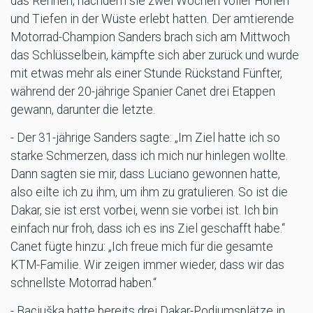
das Rennen, nachdem sie zwei Wochen voller Höhen
und Tiefen in der Wüste erlebt hatten. Der amtierende
Motorrad-Champion Sanders brach sich am Mittwoch
das Schlüsselbein, kämpfte sich aber zurück und wurde
mit etwas mehr als einer Stunde Rückstand Fünfter,
während der 20-jährige Spanier Canet drei Etappen
gewann, darunter die letzte.
- Der 31-jährige Sanders sagte: „Im Ziel hatte ich so
starke Schmerzen, dass ich mich nur hinlegen wollte.
Dann sagten sie mir, dass Luciano gewonnen hatte,
also eilte ich zu ihm, um ihm zu gratulieren. So ist die
Dakar, sie ist erst vorbei, wenn sie vorbei ist. Ich bin
einfach nur froh, dass ich es ins Ziel geschafft habe.“
Canet fügte hinzu: „Ich freue mich für die gesamte
KTM-Familie. Wir zeigen immer wieder, dass wir das
schnellste Motorrad haben.“
- Baciuška hatte bereits drei Dakar-Podiumsplätze in