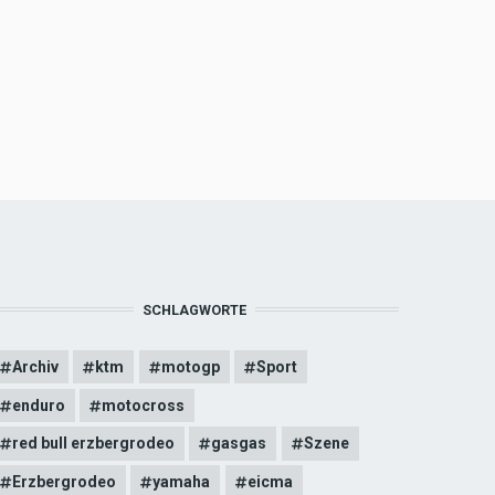
SCHLAGWORTE
Archiv
ktm
motogp
Sport
enduro
motocross
red bull erzbergrodeo
gasgas
Szene
Erzbergrodeo
yamaha
eicma