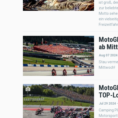
ist groß, d
zur belieb
Motto sehe
ein vielsei
Freizeitfah
MotoGP
ab Mit
Aug 07 2024
Stau vermei
Mittwoch!
MotoGP
TOP-Lo
Jul 29 2024 
Camping PIN
Motorsportf