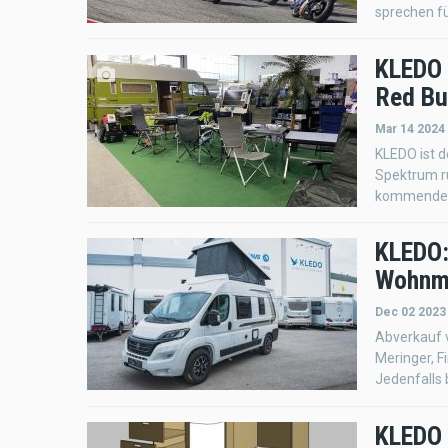
sprechen fü
KLEDO 
Red Bu
Mar 14 2024
KLEDO ist 
Spektrum r
kommende R
KLEDO:
Wohnmo
Dec 02 2023
Abverkauf 
Meringer, F
Jedenfalls 
KLEDO 