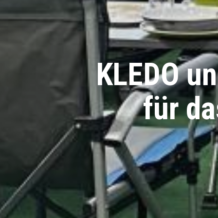
KLEDO un
für d