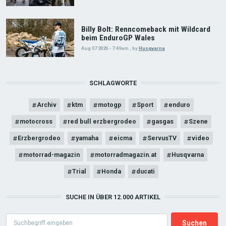
Billy Bolt: Renncomeback mit Wildcard
beim EnduroGP Wales
Aug 07 2026 - 7:49am
,
by
Husqvarna
SCHLAGWORTE
Archiv
ktm
motogp
Sport
enduro
motocross
red bull erzbergrodeo
gasgas
Szene
Erzbergrodeo
yamaha
eicma
ServusTV
video
motorrad-magazin
motorradmagazin.at
Husqvarna
Trial
Honda
ducati
SUCHE IN ÜBER 12.000 ARTIKEL
Search