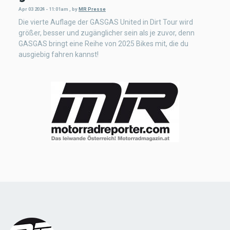
Apr 03 2024 - 11:01am
,
by
MR Presse
Die vierte Auflage der GASGAS United in Dirt Tour wird
größer, besser und zugänglicher sein als je zuvor, denn
GASGAS bringt eine Reihe von 2025 Bikes mit, die du
ausgiebig fahren kannst!