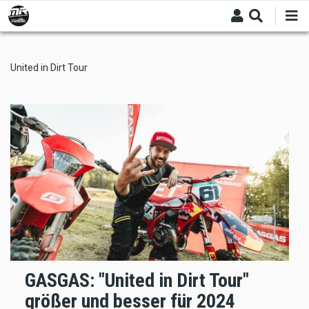
Skip
to
main
content
United in Dirt Tour
GASGAS: "United in Dirt Tour"
größer und besser für 2024