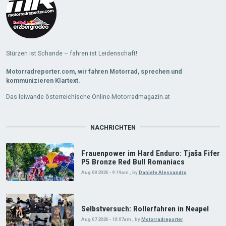
Stürzen ist Schande – fahren ist Leidenschaft!
Motorradreporter.com, wir fahren Motorrad, sprechen und
kommunizieren Klartext.
Das leiwande österreichische Online-Motorradmagazin.at
NACHRICHTEN
Frauenpower im Hard Enduro: Tjaša Fifer
P5 Bronze Red Bull Romaniacs
Aug 08 2026 - 9:19am
,
by
Daniele Alessandro
Selbstversuch: Rollerfahren in Neapel
Aug 07 2026 - 10:07am
,
by
Motorradreporter