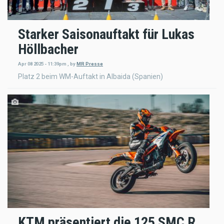
Starker Saisonauftakt für Lukas
Höllbacher
Apr 08 2025 - 11:39pm
,
by
MR Presse
Platz 2 beim WM-Auftakt in Albaida (Spanien)
KTM präsentiert die 125 SMC R