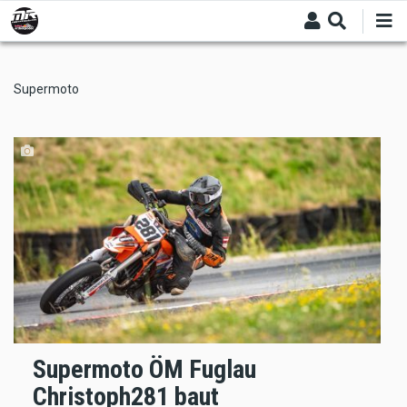
Skip
to
main
content
Supermoto
Supermoto ÖM Fuglau
Christoph281 baut