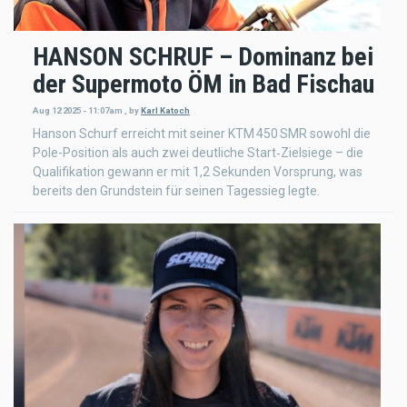
HANSON SCHRUF – Dominanz bei
der Supermoto ÖM in Bad Fischau
Aug 12 2025 - 11:07am
,
by
Karl Katoch
Hanson Schurf erreicht mit seiner KTM 450 SMR sowohl die
Pole-Position als auch zwei deutliche Start‑Zielsiege – die
Qualifikation gewann er mit 1,2 Sekunden Vorsprung, was
bereits den Grundstein für seinen Tagessieg legte.