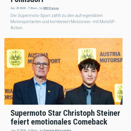
Apr 20 2026 - 7:26am
,
by
MR Presse
Der Supermoto-Sport zählt zu den aufregendsten
Motorsportarten und kombiniert Motocross- mit MotoGP-
Action.
Supermoto Star Christoph Steiner
feiert emotionales Comeback
Jan 27 2026 - 9:36am
,
by
Daniele Alessandro