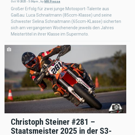
Oct 10 2025 - 5:06pm
,
by
MR Presse
Großer Erfolg für zwei junge Motosport-Talente aus
Gaißau: Luca Schnaitmann (85ccm-Klasse) und seine
Schwester Selina Schnaitmann (65ccm-KLasse) sicherten
sich am vergangenen Wochenende jeweils den Jahres
Meistertitel in ihrer Klasse im Supermoto.
Christoph Steiner #281 –
Staatsmeister 2025 in der S3-