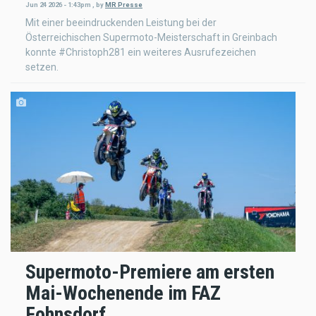
Jun 24 2026 - 1:43pm
,
by
MR Presse
Mit einer beeindruckenden Leistung bei der
Österreichischen Supermoto-Meisterschaft in Greinbach
konnte #Christoph281 ein weiteres Ausrufezeichen
setzen.
Supermoto-Premiere am ersten
Mai-Wochenende im FAZ
Fohnsdorf