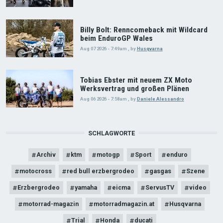
Billy Bolt: Renncomeback mit Wildcard
beim EnduroGP Wales
Aug 07 2026 - 7:49am
,
by
Husqvarna
Tobias Ebster mit neuem ZX Moto
Werksvertrag und großen Plänen
Aug 06 2026 - 7:58am
,
by
Daniele Alessandro
SCHLAGWORTE
Archiv
ktm
motogp
Sport
enduro
motocross
red bull erzbergrodeo
gasgas
Szene
Erzbergrodeo
yamaha
eicma
ServusTV
video
motorrad-magazin
motorradmagazin.at
Husqvarna
Trial
Honda
ducati