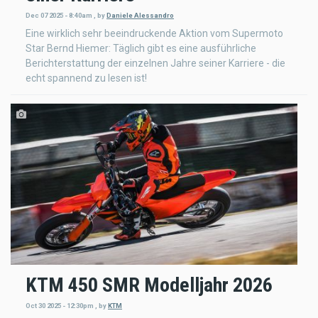
Dec 07 2025 - 8:40am
,
by
Daniele Alessandro
Eine wirklich sehr beeindruckende Aktion vom Supermoto
Star Bernd Hiemer: Täglich gibt es eine ausführliche
Berichterstattung der einzelnen Jahre seiner Karriere - die
echt spannend zu lesen ist!
KTM 450 SMR Modelljahr 2026
Oct 30 2025 - 12:30pm
,
by
KTM