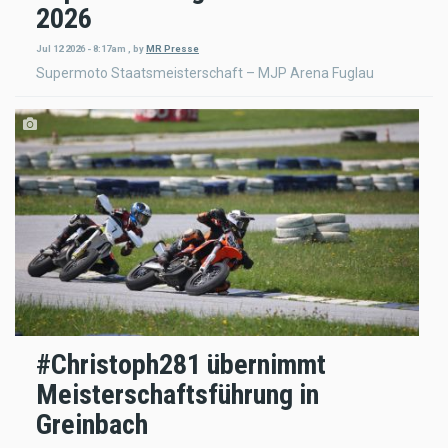
2026
Jul 12 2026 - 8:17am
,
by
MR Presse
Supermoto Staatsmeisterschaft – MJP Arena Fuglau
#Christoph281 übernimmt
Meisterschaftsführung in
Greinbach