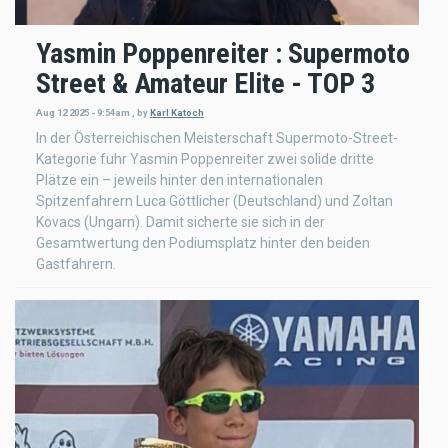
Yasmin Poppenreiter : Supermoto
Street & Amateur Elite - TOP 3
Aug 12 2025 - 9:54am
,
by
Karl Katoch
In der Österreichischen Meisterschaft Supermoto-Street-
Kategorie fuhr Yasmin Poppenreiter zwei solide dritte
Plätze ein – jeweils hinter den internationalen
Spitzenfahrern Luca Göttlicher (Deutschland) und Zoltan
Kovacs (Ungarn). Damit sicherte sie sich in der
Gesamtwertung den Podiumsplatz hinter den beiden
Gastfahrern.