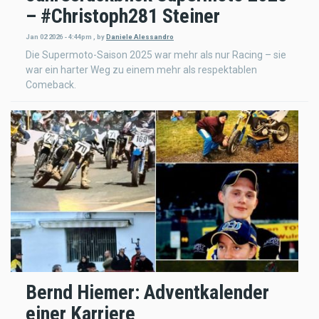
– #Christoph281 Steiner
Jan 02 2026 - 4:44pm
,
by
Daniele Alessandro
Die Supermoto-Saison 2025 war mehr als nur Racing – sie
war ein harter Weg zu einem mehr als respektablen
Comeback.
Bernd Hiemer: Adventkalender
einer Karriere