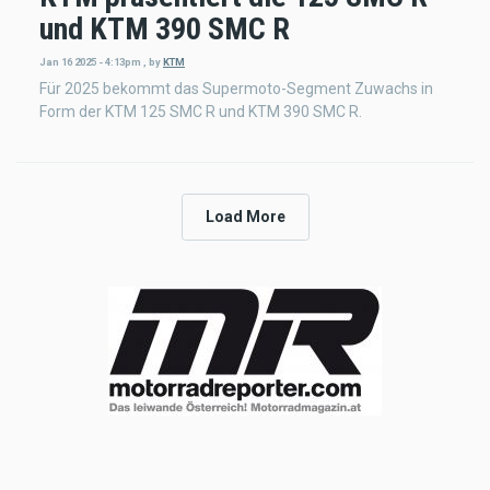
und KTM 390 SMC R
Jan 16 2025 - 4:13pm
,
by
KTM
Für 2025 bekommt das Supermoto-Segment Zuwachs in
Form der KTM 125 SMC R und KTM 390 SMC R.
Load More