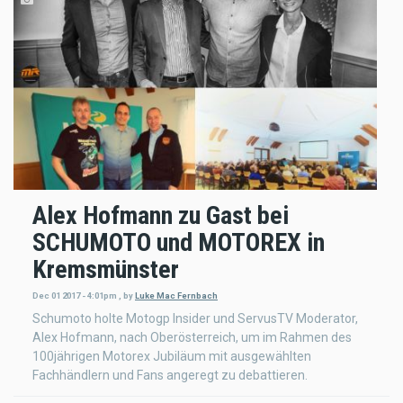
Alex Hofmann zu Gast bei
SCHUMOTO und MOTOREX in
Kremsmünster
Dec 01 2017 - 4:01pm
,
by
Luke Mac Fernbach
Schumoto holte Motogp Insider und ServusTV Moderator,
Alex Hofmann, nach Oberösterreich, um im Rahmen des
100jährigen Motorex Jubiläum mit ausgewählten
Fachhändlern und Fans angeregt zu debattieren.