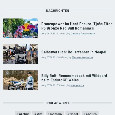
NACHRICHTEN
Frauenpower im Hard Enduro: Tjaša Fifer
P5 Bronze Red Bull Romaniacs
Aug 08 2026 - 9:19am
,
by
Daniele Alessandro
Selbstversuch: Rollerfahren in Neapel
Aug 07 2026 - 10:07am
,
by
Motorradreporter
Billy Bolt: Renncomeback mit Wildcard
beim EnduroGP Wales
Aug 07 2026 - 7:49am
,
by
Husqvarna
SCHLAGWORTE
Archiv
ktm
motogp
Sport
enduro