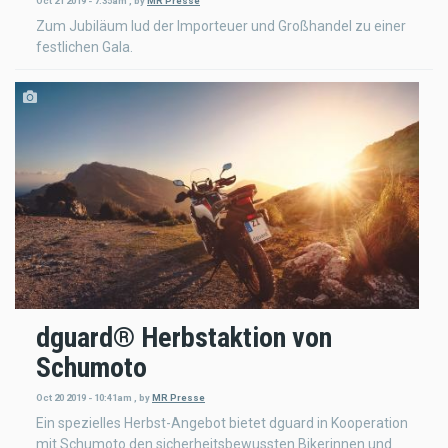
Oct 21 2019 - 7:35am
,
by
MR Presse
Zum Jubiläum lud der Importeuer und Großhandel zu einer
festlichen Gala.
dguard® Herbstaktion von
Schumoto
Oct 20 2019 - 10:41am
,
by
MR Presse
Ein spezielles Herbst-Angebot bietet dguard in Kooperation
mit Schumoto den sicherheitsbewussten Bikerinnen und