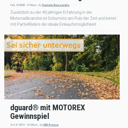
Feb 12 2020 - 9:50am
,
by
Daniele Alessandro
Zusätzlich zu der 40 jährigen Erfahrung in der
Motorradbranche ist Schumoto am Puls der Zeit und bietet
mit Parts4Riders die ideale Einkaufsmöglichkeit.
dguard® mit MOTOREX
Gewinnspiel
Oct 31 2019 - 10:25am
,
by
MR Presse