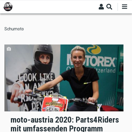
Skip
to
main
content
Schumoto
moto-austria 2020: Parts4Riders
mit umfassenden Programm