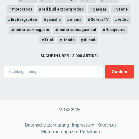
motocross
red bull erzbergrodeo
gasgas
Szene
Erzbergrodeo
yamaha
eicma
ServusTV
video
motorrad-magazin
motorradmagazin.at
Husqvarna
Trial
Honda
ducati
SUCHE IN ÜBER 12.000 ARTIKEL
Search
MR © 2026
FOOTER
Datenschutzerklärung
Impressum
Katoch.at
Motorradmagazin
Redaktion