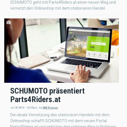
SCHUMOTO geht mit Parts4Riders.at einen neuen Weg und
vernetzt den Onlineshop mit dem stationären Handel.
SCHUMOTO präsentiert
Parts4Riders.at
Jul 25 2019 - 12:07pm
,
by
MR Presse
Die ideale Vernetzung des stationären Handels mit dem
Onlineshop schafft SCHUMOTO mit dem neuen Portal
Parts4Riders.at und geht hier den richtigen Weg in Richtung