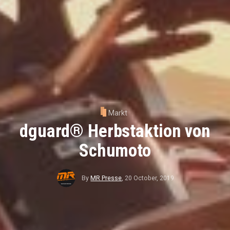
Markt
dguard® Herbstaktion von
Schumoto
By
MR Presse
,
20 October, 2019