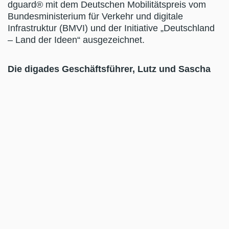
dguard® mit dem Deutschen Mobilitätspreis vom
Bundesministerium für Verkehr und digitale
Infrastruktur (BMVI) und der Initiative „Deutschland
– Land der Ideen“ ausgezeichnet.
Die digades Geschäftsführer, Lutz und Sascha
Berger, sind stolz auf die Auszeichnung.
„Als
leidenschaftlicher Motorradfahrer weiß ich um die
besonderen Gefahren und Risiken, denen
Motorradfahrer auch ohne Eigenverschulden
ausgesetzt sind“, so Lutz Berger. „Dass das
Bundesministerium für Verkehr und digitale
Infrastruktur unsere Anstrengungen würdigt, ist eine
große Ehre für uns. Mit der Auszeichnung
verknüpfen wir gleichwohl die Hoffnung, dass die
politischen Entscheidungsträger auf EU-Ebene eine
entsprechende eCall-Verordnung für Motorräder
möglichst rasch auf den Weg bringen werden.“