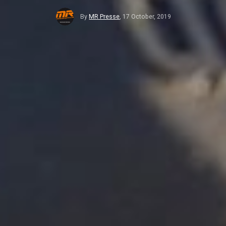
By
MR Presse
,
17 October, 2019