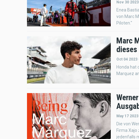
Nov 30 2023
Enea Bastia
von Marc Ma
Piloten."
Marc M
dieses 
Oct 04 2023 
Honda hat 
Marquez am
Werner
Ausgab
May 17 2023
Die von Wer
Firma Xajo 
jedenfalls