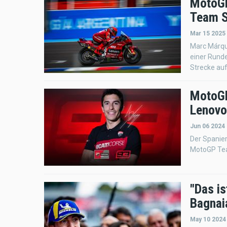
MotoGP
Team S
Mar 15 2025
Marc Márque
einer Rund
Strecke auf
MotoGP
Lenov
Jun 06 2024
Der Spanier
MotoGP Te
"Das is
Bagnai
May 10 2024