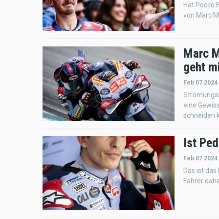
Hat Pecco B
von Marc M
Marc M
geht mi
Feb 07 2024
Strömungss
eine Gewiss
schneiden 
Ist Pe
Feb 07 2024
Das ist das
Fahrer daher