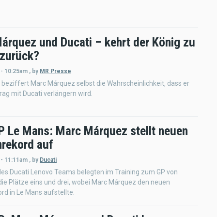
árquez und Ducati – kehrt der König zu
zurück?
 - 10:25am
,
by
MR Presse
 beziffert Marc Márquez selbst die Wahrscheinlichkeit, dass er
rag mit Ducati verlängern wird.
 Le Mans: Marc Márquez stellt neuen
rekord auf
 - 11:11am
,
by
Ducati
 des Ducati Lenovo Teams belegten im Training zum GP von
die Plätze eins und drei, wobei Marc Márquez den neuen
d in Le Mans aufstellte.