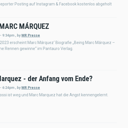
eporter Posting auf Instagram & Facebook kostenlos abgeholt
 MARC MÁRQUEZ
 - 9:34pm
,
by
MR Presse
 2023 erscheint Marc Márquez‘ Biografie „Being Marc Márquez –
ine Rennen gewinne“ im Pantauro Verlag.
arquez - der Anfang vom Ende?
 - 6:24pm
,
by
MR Presse
ossi ist weg und Marc Marquez hat die Angst kennengelernt.