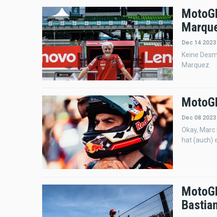
MotoGP
Marqu
Dec 14 2023
Keine Desmo
Marquez.
MotoGP
Dec 08 2023
Okay, Marc
hat (auch) 
MotoGP
Bastian