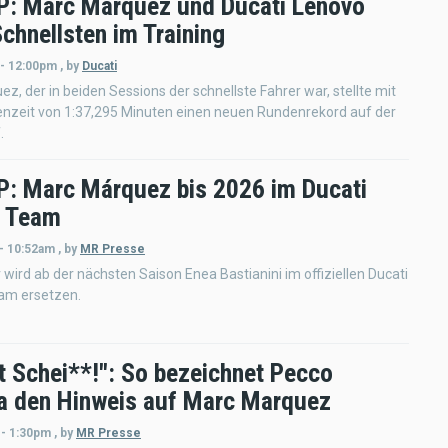
: Marc Márquez und Ducati Lenovo
chnellsten im Training
 - 12:00pm
,
by
Ducati
z, der in beiden Sessions der schnellste Fahrer war, stellte mit
enzeit von 1:37,295 Minuten einen neuen Rundenrekord auf der
.
: Marc Márquez bis 2026 im Ducati
o Team
 - 10:52am
,
by
MR Presse
 wird ab der nächsten Saison Enea Bastianini im offiziellen Ducati
am ersetzen.
t Schei**!": So bezeichnet Pecco
a den Hinweis auf Marc Marquez
 - 1:30pm
,
by
MR Presse