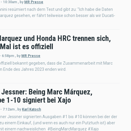
 - 10:30am
,
by
MR Presse
nini resümiert nach dem Test und gibt zu: "Ich habe die Daten
rquez gesehen, er fährt teilweise schon besser als wir Ducati-
arquez und Honda HRC trennen sich,
Mal ist es offiziell
- 6:58pm
,
by
MR Presse
offiziell bekannt gegeben, dass die Zusammenarbeit mit Marc
 Ende des Jahres 2023 enden wird.
 Jessner: Being Marc Márquez,
e 1-10 signiert bei Xajo
 - 7:12am
,
by
Karl Katoch
ner Jessner signierten Ausgaben #1 bis #10 können bei der der
zu einem Einkauf, (und wenn es auch nur ein Putztuch ist) aber
 mit einem nachweislichen #BeingMarcMarquez #Xajo