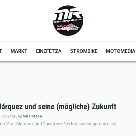
T
MARKT
EINEFETZA
STROMBIKE
MOTOMEDIA
árquez und seine (mögliche) Zukunft
 - 3:02pm
,
by
MR Presse
n Marc Marquez und Ducati ihre Vertragsverlängerung nicht