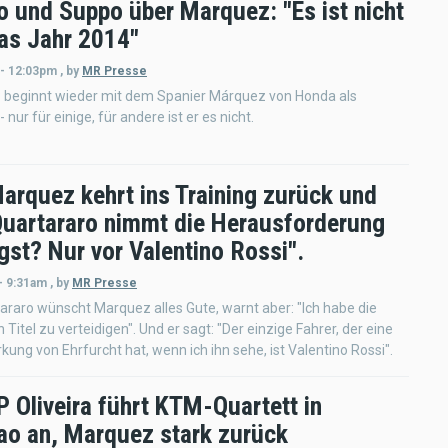
o und Suppo über Marquez: "Es ist nicht
as Jahr 2014"
 - 12:03pm
,
by
MR Presse
 beginnt wieder mit dem Spanier Márquez von Honda als
 - nur für einige, für andere ist er es nicht.
arquez kehrt ins Training zurück und
Quartararo nimmt die Herausforderung
gst? Nur vor Valentino Rossi".
- 9:31am
,
by
MR Presse
araro wünscht Marquez alles Gute, warnt aber: "Ich habe die
 Titel zu verteidigen". Und er sagt: "Der einzige Fahrer, der eine
kung von Ehrfurcht hat, wenn ich ihn sehe, ist Valentino Rossi".
 Oliveira führt KTM-Quartett in
ao an, Marquez stark zurück