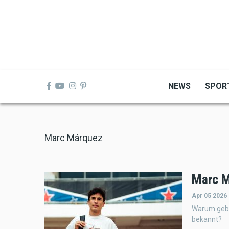
Skip
to
main
content
NEWS
SPOR
Marc Márquez
Marc M
Apr 05 2026
Warum gebe
bekannt?