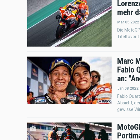
Lorenz
mehr d
Mar 05 2022
Die MotoGP
Titelfavorit
Marc M
Fabio 
an: "An
Jan 08 2022 
Fabio Quart
Absicht, den
gewisse Wir
MotoGP
Portim