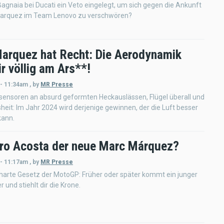
agnaia bei Ducati ein Veto eingelegt, um sich gegen die Ankunft
arquez im Team Lenovo zu verschwören?
arquez hat Recht: Die Aerodynamik
r völlig am Ars**!
 - 11:34am
,
by
MR Presse
ensoren an absurd geformten Heckauslässen, Flügel überall und
heit: Im Jahr 2024 wird derjenige gewinnen, der die Luft besser
kann.
dro Acosta der neue Marc Márquez?
 - 11:17am
,
by
MR Presse
 harte Gesetz der MotoGP: Früher oder später kommt ein junger
 und stiehlt dir die Krone.