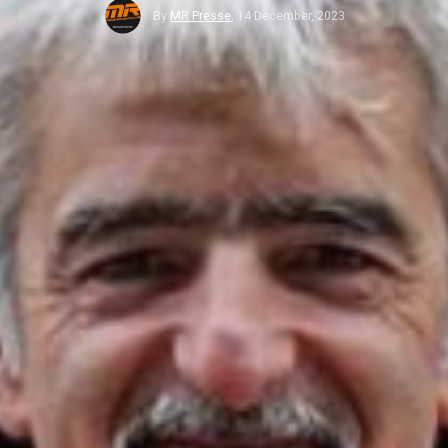
By
MR Presse
,
14 December, 2023