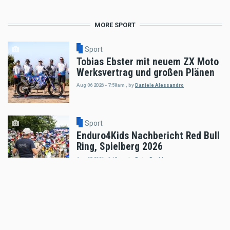
MORE SPORT
Sport
Tobias Ebster mit neuem ZX Moto
Werksvertrag und großen Plänen
Aug 06 2026 - 7:58am
,
by
Daniele Alessandro
Sport
Enduro4Kids Nachbericht Red Bull
Ring, Spielberg 2026
Aug 05 2026 - 9:15am
,
by
Peter Bachler
Sport
Hard Enduro World Ranking: Red
Bull Romaniacs Finisher Thomas