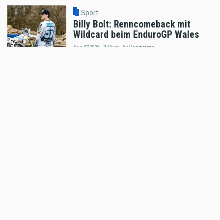
Sport
Billy Bolt: Renncomeback mit
Wildcard beim EnduroGP Wales
Aug 07 2026 - 7:49am
,
by
Husqvarna
Sport
Tobias Ebster mit neuem ZX Moto
Werksvertrag und großen Plänen
Aug 06 2026 - 7:58am
,
by
Daniele Alessandro
Sport
Enduro4Kids Nachbericht Red Bull
Ring, Spielberg 2026
Aug 05 2026 - 9:15am
,
by
Peter Bachler