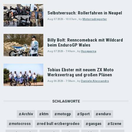
Selbstversuch: Rollerfahren in Neapel
Aug 07 2026 - 10:07am
,
by
Motorradreporter
Billy Bolt: Renncomeback mit Wildcard
beim EnduroGP Wales
Aug 07 2026 - 7:49am
,
by
Husqvarna
Tobias Ebster mit neuem ZX Moto
Werksvertrag und großen Plänen
Aug 06 2026 - 7:58am
,
by
Daniele Alessandro
SCHLAGWORTE
Archiv
ktm
motogp
Sport
enduro
motocross
red bull erzbergrodeo
gasgas
Szene