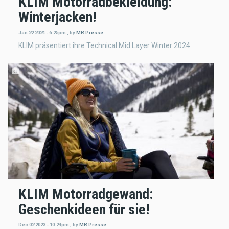
KLIM Motorradbekleidung:
Winterjacken!
Jan 22 2024 - 6:25pm
,
by
MR Presse
KLIM präsentiert ihre Technical Mid Layer Winter 2024.
KLIM Motorradgewand:
Geschenkideen für sie!
Dec 02 2023 - 10:24pm
,
by
MR Presse