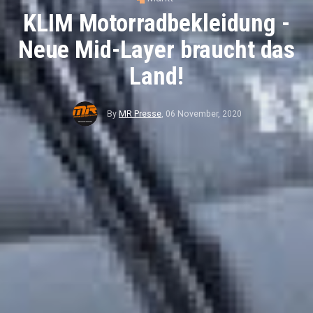
KLIM Motorradbekleidung -
Neue Mid-Layer braucht das
Land!
By
MR Presse
,
06 November, 2020