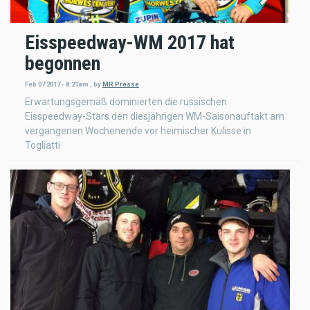
Eisspeedway-WM 2017 hat
begonnen
Feb 07 2017 - 8:21am
,
by
MR Presse
Erwartungsgemäß dominierten die russischen
Eisspeedway-Stars den diesjährigen WM-Saisonauftakt am
vergangenen Wochenende vor heimischer Kulisse in
Togliatti