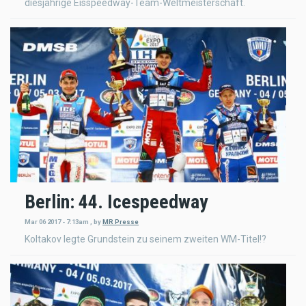
diesjährige Eisspeedway-Team-Weltmeisterschaft.
Berlin: 44. Icespeedway
Mar 06 2017 - 7:13am
,
by
MR Presse
Koltakov legte Grundstein zu seinem zweiten WM-Titel!?