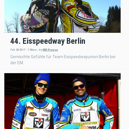
44. Eisspeedway Berlin
Feb 28 2017 - 7:28am
,
by
MR Presse
Gemischte Gefühle für Team Eisspeedwayunion Berlin bei
der EM.