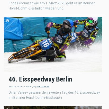
Ende Februar sowie am 1. März 2020 geht es im Berliner
Horst-Dohm-Eisstadion wieder rund.
46. Eisspeedway Berlin
Mar 04 2019 - 7:15am
,
by
MR Presse
Dinar Valeev gewann den zweiten Tag des 46. Eisspeedway
im Berliner Horst-Dohm-Eisstadion.