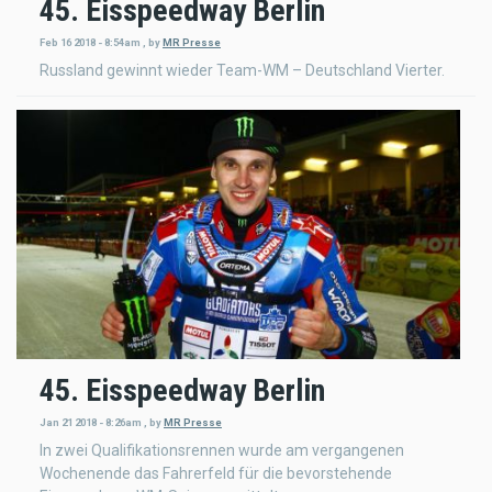
45. Eisspeedway Berlin
Feb 16 2018 - 8:54am
,
by
MR Presse
Russland gewinnt wieder Team-WM – Deutschland Vierter.
45. Eisspeedway Berlin
Jan 21 2018 - 8:26am
,
by
MR Presse
In zwei Qualifikationsrennen wurde am vergangenen
Wochenende das Fahrerfeld für die bevorstehende