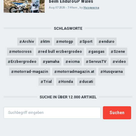
beim EnduroGP Wales
Aug 07 2026 - 7:49am
,
by
Husqvarna
SCHLAGWORTE
Archiv
ktm
motogp
Sport
enduro
motocross
red bull erzbergrodeo
gasgas
Szene
Erzbergrodeo
yamaha
eicma
ServusTV
video
motorrad-magazin
motorradmagazin.at
Husqvarna
Trial
Honda
ducati
SUCHE IN ÜBER 12.000 ARTIKEL
Search