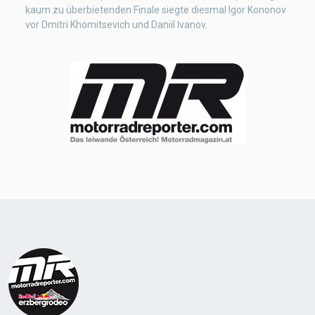
kaum zu überbietenden Finale siegte diesmal Igor Kononov
vor Dmitri Khomitsevich und Daniil Ivanov.