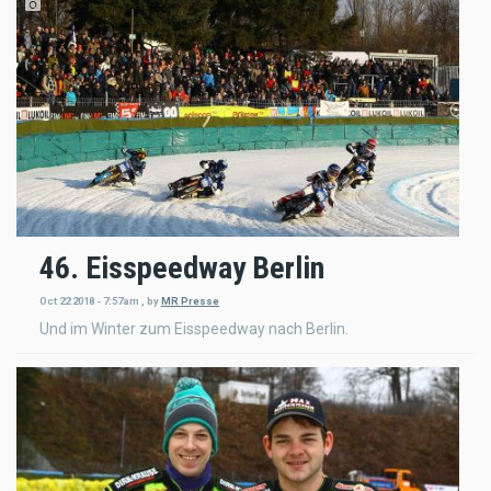
46. Eisspeedway Berlin
Oct 22 2018 - 7:57am
,
by
MR Presse
Und im Winter zum Eisspeedway nach Berlin.