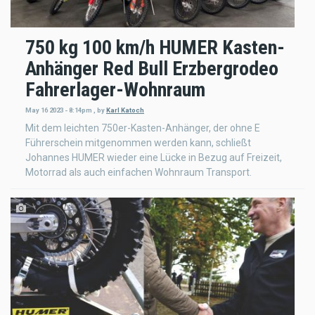
750 kg 100 km/h HUMER Kasten-
Anhänger Red Bull Erzbergrodeo
Fahrerlager-Wohnraum
May 16 2023 - 8:14pm
,
by
Karl Katoch
Mit dem leichten 750er-Kasten-Anhänger, der ohne E
Führerschein mitgenommen werden kann, schließt
Johannes HUMER wieder eine Lücke in Bezug auf Freizeit,
Motorrad als auch einfachen Wohnraum Transport.