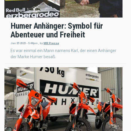
Humer Anhänger: Symbol für
Abenteuer und Freiheit
Jan 25 2023 - 5:48pm
,
by
MR Presse
Es war einmal ein Mann namens Karl, der einen Anhänger
der Marke Humer besaß.