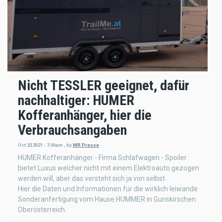
Nicht TESSLER geeignet, dafür
nachhaltiger: HUMER
Kofferanhänger, hier die
Verbrauchsangaben
Oct 22 2021 - 7:06am
,
by
MR Presse
HUMER Kofferanhänger - Firma Schlafwagen - Spoiler
bietet Luxus welcher nicht mit einem Elektroauto gezogen
werden will, aber das versteht sich ja von selbst.
Hier die Daten und Informationen für die wirklich leiwande
Sonderanfertigung vom Hause HUMMER in Gunskirschen
Oberösterreich.