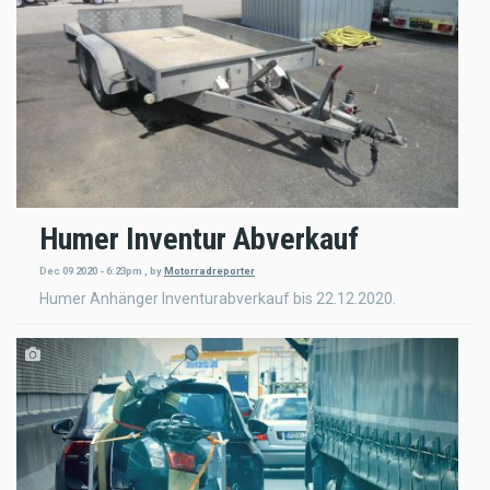
Humer Inventur Abverkauf
Dec 09 2020 - 6:23pm
,
by
Motorradreporter
Humer Anhänger Inventurabverkauf bis 22.12.2020.