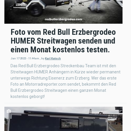
Foto vom Red Bull Erzbergrodeo
HUMER Streitwagen senden und
einen Monat kostenlos testen.
Jan 17 2022 - 11:44am
,
by
Karl Katoch
Das Red Bull Erzbergrodeo Streckenbau Team ist mit den
Streitwagen HUMER Anhängern in Kürze wieder permanent
unterwegs Richtung Eisenerz zum Erzberg. Wer das erste
Foto an Motorradreporter.com sendet, bekommt den Red
Bull Erzbergrodeo Streitwagen einen ganzen Monat
kostenlos geborgt!