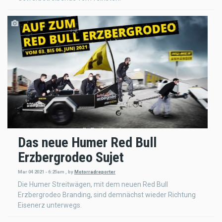
Das neue Humer Red Bull
Erzbergrodeo Sujet
Mar 04 2021 - 6:25am
,
by
Motorradreporter
Die Humer Streitwägen, mit dem neuen Red Bull
Erzbergrodeo Branding, sind demnächst wieder Richtung
Eisenerz unterwegs.