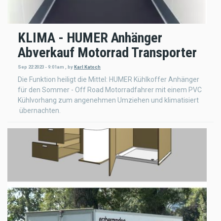
KLIMA - HUMER Anhänger
Abverkauf Motorrad Transporter
Sep 22 2023 - 9:01am
,
by
Karl Katoch
Die Funktion heiligt die Mittel: HUMER Kühlkoffer Anhänger
für den Sommer - Off Road Motorradfahrer mit einem PVC
Kühlvorhang zum angenehmen Umziehen und klimatisiert
übernachten.