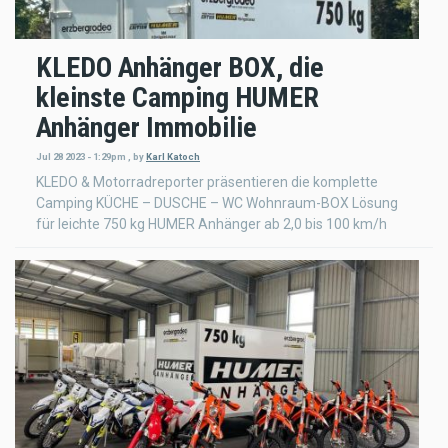
KLEDO Anhänger BOX, die
kleinste Camping HUMER
Anhänger Immobilie
Jul 28 2023 - 1:29pm
,
by
Karl Katoch
KLEDO & Motorradreporter präsentieren die komplette
Camping KÜCHE – DUSCHE – WC Wohnraum-BOX Lösung
für leichte 750 kg HUMER Anhänger ab 2,0 bis 100 km/h