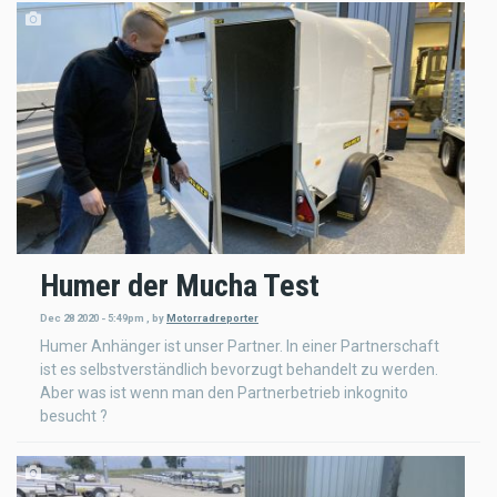
Humer der Mucha Test
Dec 28 2020 - 5:49pm
,
by
Motorradreporter
Humer Anhänger ist unser Partner. In einer Partnerschaft
ist es selbstverständlich bevorzugt behandelt zu werden.
Aber was ist wenn man den Partnerbetrieb inkognito
besucht ?