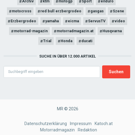
Archiv
ktm
motogp
Sport
enduro
motocross
red bull erzbergrodeo
gasgas
Szene
Erzbergrodeo
yamaha
eicma
ServusTV
video
motorrad-magazin
motorradmagazin.at
Husqvarna
Trial
Honda
ducati
SUCHE IN ÜBER 12.000 ARTIKEL
Search
MR © 2026
FOOTER
Datenschutzerklärung
Impressum
Katoch.at
Motorradmagazin
Redaktion