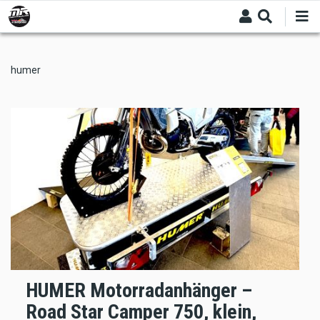
Skip
to
main
content
humer
HUMER Motorradanhänger –
Road Star Camper 750, klein,