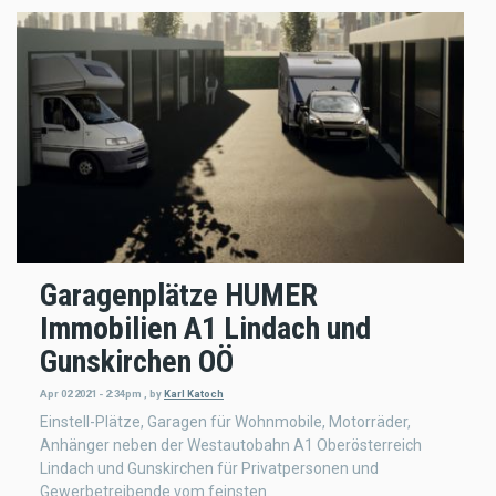
Garagenplätze HUMER
Immobilien A1 Lindach und
Gunskirchen OÖ
Apr 02 2021 - 2:34pm
,
by
Karl Katoch
Einstell-Plätze, Garagen für Wohnmobile, Motorräder,
Anhänger neben der Westautobahn A1 Oberösterreich
Lindach und Gunskirchen für Privatpersonen und
Gewerbetreibende vom feinsten.