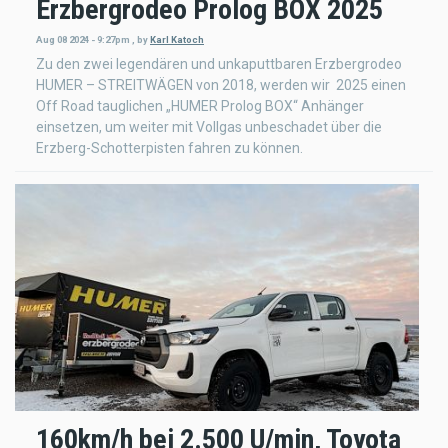
Erzbergrodeo Prolog BOX 2025
Aug 08 2024 - 9:27pm
,
by
Karl Katoch
Zu den zwei legendären und unkaputtbaren Erzbergrodeo
HUMER – STREITWÄGEN von 2018, werden wir 2025 einen
Off Road tauglichen „HUMER Prolog BOX“ Anhänger
einsetzen, um weiter mit Vollgas unbeschadet über die
Erzberg-Schotterpisten fahren zu können.
160km/h bei 2.500 U/min, Toyota