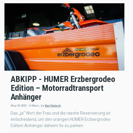
ABKIPP - HUMER Erzbergrodeo
Edition – Motorradtransport
Anhänger
May 05 2021 - 9:40pm
,
by
Karl Katoch
Das „ja“ Wort der Frau und die rasche Reservierung ist
entscheidend, um den orangen HUMER Erzbergrodeo
Edition Anhänger daheim fix zu parken.