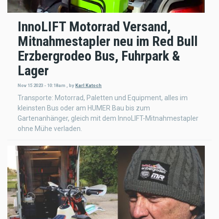
InnoLIFT Motorrad Versand,
Mitnahmestapler neu im Red Bull
Erzbergrodeo Bus, Fuhrpark &
Lager
Nov 15 2023 - 10:18am
,
by
Karl Katoch
Transporte: Motorrad, Paletten und Equipment, alles im
kleinsten Bus oder am HUMER Bau bis zum
Gartenanhänger, gleich mit dem InnoLIFT-Mitnahmestapler
ohne Mühe verladen.