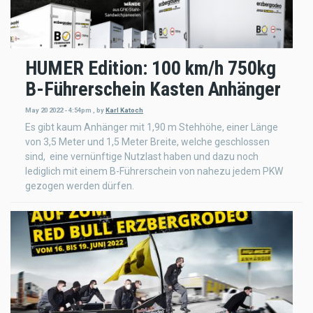
HUMER Edition: 100 km/h 750kg
B-Führerschein Kasten Anhänger
May 20 2022 - 4:54pm
,
by
Karl Katoch
Es gibt kaum Anhänger mit 1,90 m Stehhöhe, einer Länge
von 3,5 Meter und 1,5 Meter Breite, welche geschlossen
sind, eine vernünftige Nutzlast haben und dazu noch
lediglich mit einem B-Führerschein von nahezu jedem PKW
gezogen werden dürfen.