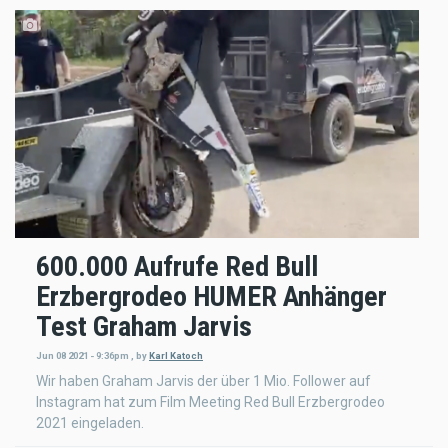
600.000 Aufrufe Red Bull
Erzbergrodeo HUMER Anhänger
Test Graham Jarvis
Jun 08 2021 - 9:36pm
,
by
Karl Katoch
Wir haben Graham Jarvis der über 1 Mio. Follower auf
Instagram hat zum Film Meeting Red Bull Erzbergrodeo
2021 eingeladen.