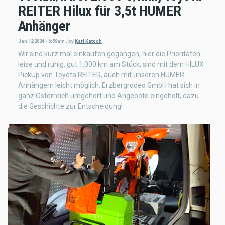
REITER Hilux für 3,5t HUMER
Anhänger
Jan 12 2024 - 6:59am
,
by
Karl Katoch
Wir sind kurz mal einkaufen gegangen, hier die Prioritäten:
leise und ruhig, gut 1.000 km am Stück, sind mit dem HILUX
PickUp von Toyota REITER, auch mit unseren HUMER
Anhängern leicht möglich. Erzbergrodeo GmbH hat sich in
ganz Österreich umgehört und Angebote eingeholt, dazu
die Geschichte zur Entscheidung!