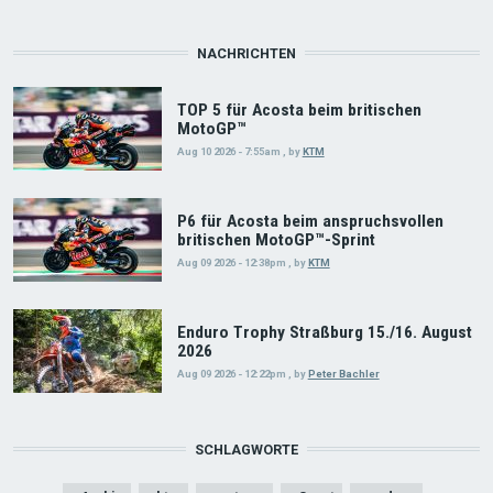
NACHRICHTEN
TOP 5 für Acosta beim britischen
MotoGP™
Aug 10 2026 - 7:55am
,
by
KTM
P6 für Acosta beim anspruchsvollen
britischen MotoGP™-Sprint
Aug 09 2026 - 12:38pm
,
by
KTM
Enduro Trophy Straßburg 15./16. August
2026
Aug 09 2026 - 12:22pm
,
by
Peter Bachler
SCHLAGWORTE