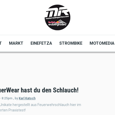
T
MARKT
EINEFETZA
STROMBIKE
MOTOMEDIA
uerWear hast du den Schlauch!
- 8:25pm
,
by
Karl Katoch
nikate hergestellt aus Feuerwehrschlauch hier im
rten Praxistest!