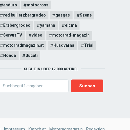
enduro
motocross
red bull erzbergrodeo
gasgas
Szene
Erzbergrodeo
yamaha
eicma
ServusTV
video
motorrad-magazin
motorradmagazin.at
Husqvarna
Trial
Honda
ducati
SUCHE IN ÜBER 12.000 ARTIKEL
earch
g
Impressum
Katoch.at
Motorradmagazin
Redaktion