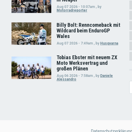
Aug 07 2026 - 10:07am
,
by
Motorradreporter
Billy Bolt: Renncomeback mit
Wildcard beim EnduroGP
Wales
Aug 07 2026 - 7:49am
,
by
Husqvarna
Tobias Ebster mit neuem ZX
Moto Werksvertrag und
großen Plänen
Aug 06 2026 - 7:58am
,
by
Daniele
Alessandro
S
FOOTER
Datenschutzerklärun