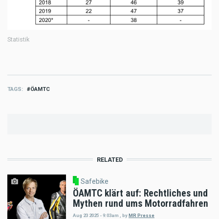
Statistik
TAGS
ÖAMTC
RELATED
Safebike
ÖAMTC klärt auf: Rechtliches und
Mythen rund ums Motorradfahren
Aug 23 2025 - 9:03am
,
by
MR Presse