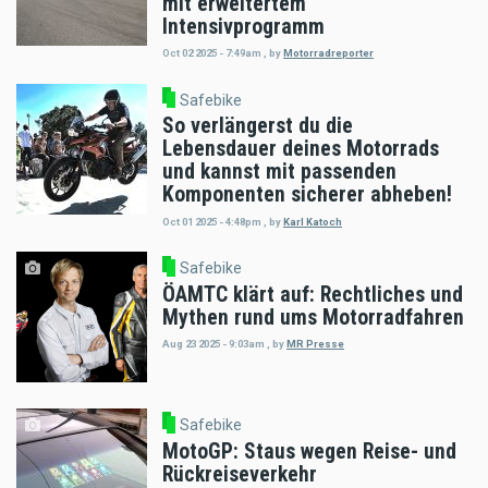
mit erweitertem
Intensivprogramm
Oct 02 2025 - 7:49am
,
by
Motorradreporter
Safebike
So verlängerst du die
Lebensdauer deines Motorrads
und kannst mit passenden
Komponenten sicherer abheben!
Oct 01 2025 - 4:48pm
,
by
Karl Katoch
Safebike
ÖAMTC klärt auf: Rechtliches und
Mythen rund ums Motorradfahren
Aug 23 2025 - 9:03am
,
by
MR Presse
Safebike
MotoGP: Staus wegen Reise- und
Rückreiseverkehr