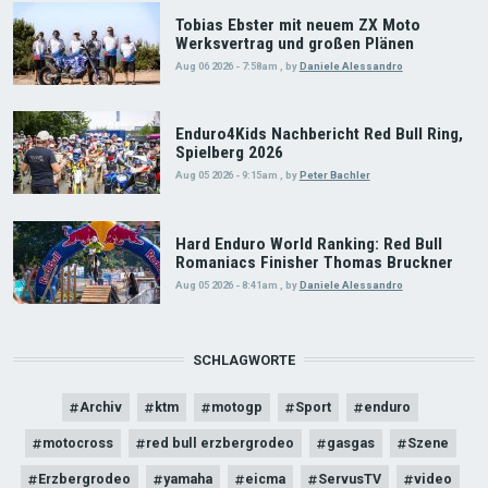
Tobias Ebster mit neuem ZX Moto
Werksvertrag und großen Plänen
Aug 06 2026 - 7:58am
,
by
Daniele Alessandro
Enduro4Kids Nachbericht Red Bull Ring,
Spielberg 2026
Aug 05 2026 - 9:15am
,
by
Peter Bachler
Hard Enduro World Ranking: Red Bull
Romaniacs Finisher Thomas Bruckner
Aug 05 2026 - 8:41am
,
by
Daniele Alessandro
SCHLAGWORTE
Archiv
ktm
motogp
Sport
enduro
motocross
red bull erzbergrodeo
gasgas
Szene
Erzbergrodeo
yamaha
eicma
ServusTV
video