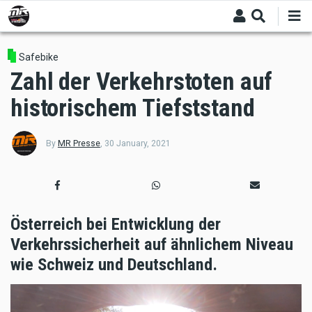
Skip
to
main
content
Safebike
Zahl der Verkehrstoten auf
historischem Tiefststand
By
MR Presse
,
30 January, 2021
Österreich bei Entwicklung der
Verkehrssicherheit auf ähnlichem Niveau
wie Schweiz und Deutschland.