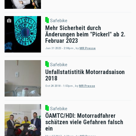
Safebike
Mehr Sicherheit durch
Änderungen beim "Pickerl" ab 2.
Februar 2023
Jan 31 2023 - 2:08pm
,
by
MR Presse
Safebike
Unfallstatistitik Motorradsaison
2018
Oct 24 2018 - 1:03pm
,
by
MR Presse
Safebike
ÖAMTC/HDI: Motorradfahrer
schätzen viele Gefahren falsch
ein