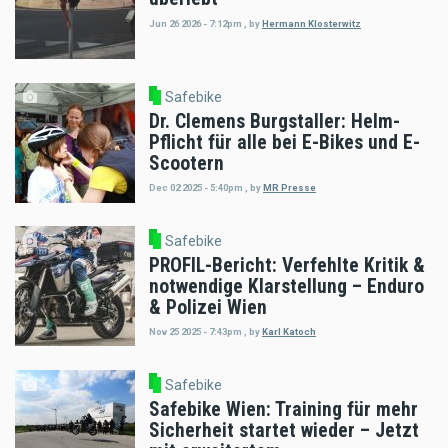
Jun 26 2026 - 7:12pm
,
by
Hermann Klosterwitz
Safebike
Dr. Clemens Burgstaller: Helm-
Pflicht für alle bei E-Bikes und E-
Scootern
Dec 02 2025 - 5:40pm
,
by
MR Presse
Safebike
PROFIL-Bericht: Verfehlte Kritik &
notwendige Klarstellung – Enduro
& Polizei Wien
Nov 25 2025 - 7:43pm
,
by
Karl Katoch
Safebike
Safebike Wien: Training für mehr
Sicherheit startet wieder – Jetzt