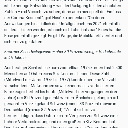
ist die heurige Entwicklung – wie der Rückgang bei den absoluten
Zahlen – mit Vorsicht zu sehen, denn auch hier spielt der Einfluss
der Corona-Krise mit", gibt Nosé zu bedenken. "Ob deren
Auswirkungen hinsichtlich des Unfallgeschehens 2021 ebenfalls
so deutlich sein werden, ist noch nicht abschätzbar." Eines hat die
Krise jedenfalls gezeigt: Es gibt Wege, die Mobilität effizienter und
sicherer zu gestalten.
Enormer Sicherheitsgewinn – über 80 Prozent weniger Verkehrstote
in 45 Jahren
Aus heutiger Sicht ist es kaum vorstellbar: 1975 kamen fast 2.500
Menschen auf Österreichs Straßen ums Leben. Diese Zahl
(Mittelwert der Jahre 1975 bis 1977) konnte über eine Vielzahl
verschiedener Maßnahmen sowie einer massiv verbesserten
Fahrzeugsicherheit bis heute (Mittelwert der vergangenen drei
Jahre) um 82 Prozent gesenkt werden. Ähnliches gelang im oft
genannten Vorzeigeland Schweiz (minus 83 Prozent) sowie in
Deutschland (minus 82 Prozent). "Zusätzlich ist zu
berücksichtigen, dass Österreich im Vergleich zur Schweiz eine
höhere Verkehrsleistung und einen größeren Kfz-Bestand hat.
Deutlich umfangreicher ist bei uns zudem die Gesamtlänge des