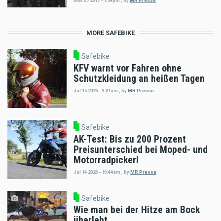
Mar 07 2017 - 1:34pm
,
by
MR Presse
MORE SAFEBIKE
Safebike
KFV warnt vor Fahren ohne
Schutzkleidung an heißen Tagen
Jul 15 2026 - 9:01am
,
by
MR Presse
Safebike
AK-Test: Bis zu 200 Prozent
Preisunterschied bei Moped- und
Motorradpickerl
Jul 14 2026 - 10:44am
,
by
MR Presse
Safebike
Wie man bei der Hitze am Bock
überlebt