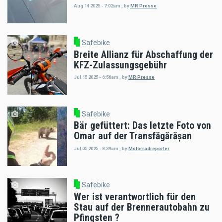
Aug 14 2025 - 7:02am
,
by
MR Presse
Safebike
Breite Allianz für Abschaffung der
KFZ-Zulassungsgebühr
Jul 15 2025 - 6:56am
,
by
MR Presse
Safebike
Bär gefüttert: Das letzte Foto von
Omar auf der Transfăgărășan
Jul 05 2025 - 8:39am
,
by
Motorradreporter
Safebike
Wer ist verantwortlich für den
Stau auf der Brennerautobahn zu
Pfingsten ?